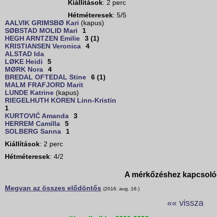
Kiállítások
: 2 perc
Hétméteresek
: 5/5
AALVIK GRIMSBØ Kari
(kapus)
SØBSTAD MOLID Mari
1
HEGH ARNTZEN Emilie
3 (1)
KRISTIANSEN Veronica
4
ALSTAD Ida
LØKE Heidi
5
MØRK Nora
4
BREDAL OFTEDAL Stine
6 (1)
MALM FRAFJORD Marit
LUNDE Katrine
(kapus)
RIEGELHUTH KOREN Linn-Kristin
1
KURTOVIĆ Amanda
3
HERREM Camilla
5
SOLBERG Sanna
1
Kiállítások
: 2 perc
Hétméteresek
: 4/2
A mérkőzéshez kapcsoló
Megvan az összes elődöntős
(2016. aug. 16.)
«« vissza