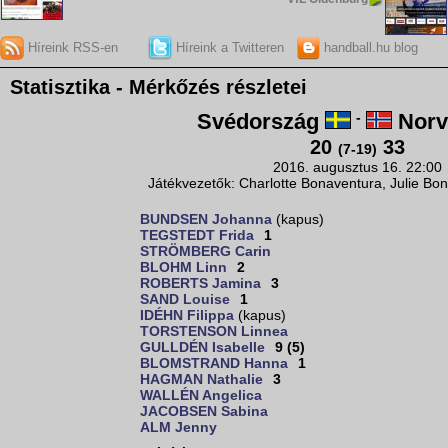
Híreink RSS-en
Híreink a Twitteren
handball.hu blog
Statisztika - Mérkőzés részletei
Svédország
-
Norv
20
33
(7-19)
2016. augusztus 16. 22:00
Játékvezetők: Charlotte Bonaventura, Julie Bon
BUNDSEN Johanna
(kapus)
TEGSTEDT Frida
1
STRÖMBERG Carin
BLOHM Linn
2
ROBERTS Jamina
3
SAND Louise
1
IDÉHN Filippa
(kapus)
TORSTENSON Linnea
GULLDÉN Isabelle
9 (5)
BLOMSTRAND Hanna
1
HAGMAN Nathalie
3
WALLÉN Angelica
JACOBSEN Sabina
ALM Jenny