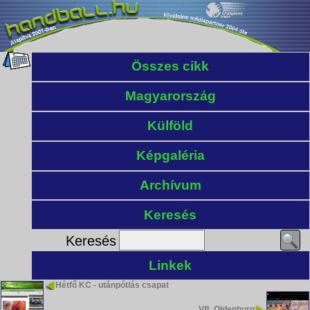
Összes cikk
Magyarország
Külföld
Képgaléria
Archívum
Keresés
Keresés
Linkek
Hétfő KC - utánpótlás csapat
VfL Oldenburg