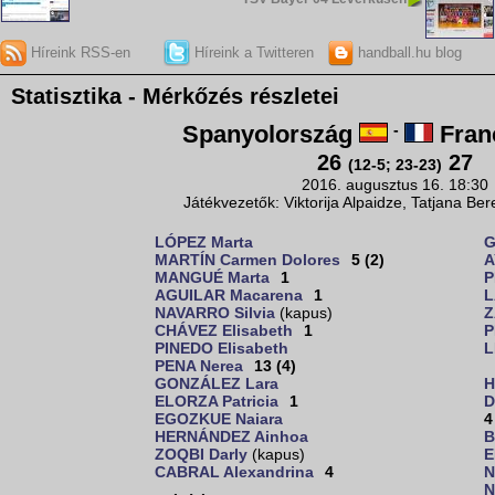
Híreink RSS-en
Híreink a Twitteren
handball.hu blog
Statisztika - Mérkőzés részletei
Spanyolország
-
Fran
26
27
(12-5; 23-23)
2016. augusztus 16. 18:30
Játékvezetők: Viktorija Alpaidze, Tatjana Be
LÓPEZ Marta
G
MARTÍN Carmen Dolores
5 (2)
A
MANGUÉ Marta
1
P
AGUILAR Macarena
1
L
NAVARRO Silvia
(kapus)
Z
CHÁVEZ Elisabeth
1
P
PINEDO Elisabeth
L
PENA Nerea
13 (4)
GONZÁLEZ Lara
H
ELORZA Patricia
1
D
EGOZKUE Naiara
4
HERNÁNDEZ Ainhoa
B
ZOQBI Darly
(kapus)
E
CABRAL Alexandrina
4
N
N