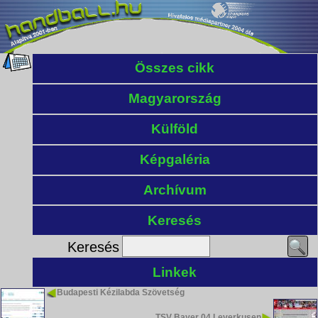
Összes cikk
Magyarország
Külföld
Képgaléria
Archívum
Keresés
Keresés
Linkek
Budapesti Kézilabda Szövetség
TSV Bayer 04 Leverkusen