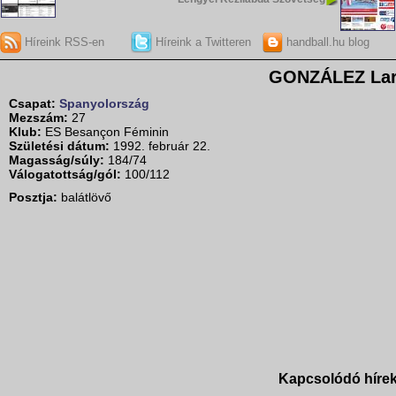
Híreink RSS-en
Híreink a Twitteren
handball.hu blog
GONZÁLEZ La
Csapat:
Spanyolország
Mezszám:
27
Klub:
ES Besançon Féminin
Születési dátum:
1992. február 22.
Magasság/súly:
184/74
Válogatottság/gól:
100/112
Posztja:
balátlövő
Kapcsolódó híre