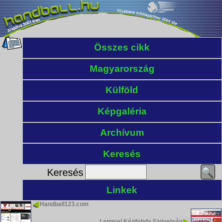
Összes cikk
Magyarország
Külföld
Képgaléria
Archívum
Keresés
Keresés
Linkek
Handball123.com
Lengyel Kézilabda Szövetség