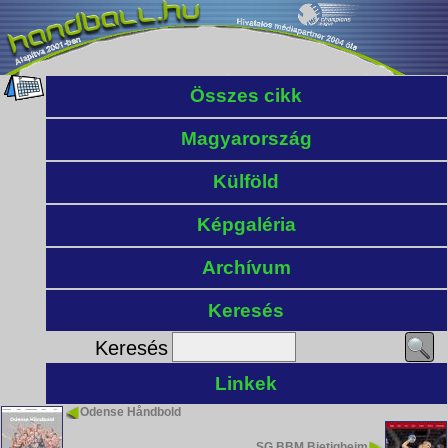
Összes cikk
Magyarország
Külföld
Képgaléria
Archívum
Keresés
Keresés
Linkek
Odense Håndbold
SG BBM Bietigheim