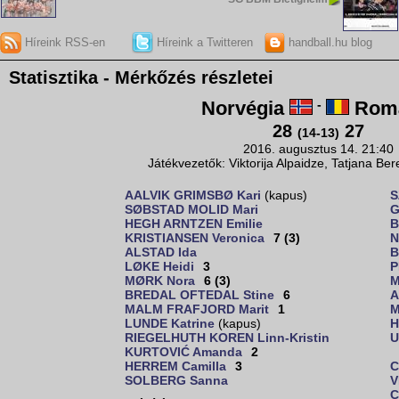
Híreink RSS-en
Híreink a Twitteren
handball.hu blog
Statisztika - Mérkőzés részletei
Norvégia
-
Romá
28
27
(14-13)
2016. augusztus 14. 21:40
Játékvezetők: Viktorija Alpaidze, Tatjana Be
AALVIK GRIMSBØ Kari
(kapus)
S
SØBSTAD MOLID Mari
G
HEGH ARNTZEN Emilie
B
KRISTIANSEN Veronica
7 (3)
N
ALSTAD Ida
B
LØKE Heidi
3
P
MØRK Nora
6 (3)
M
BREDAL OFTEDAL Stine
6
A
MALM FRAFJORD Marit
1
M
LUNDE Katrine
(kapus)
H
RIEGELHUTH KOREN Linn-Kristin
U
KURTOVIĆ Amanda
2
HERREM Camilla
3
C
SOLBERG Sanna
V
C