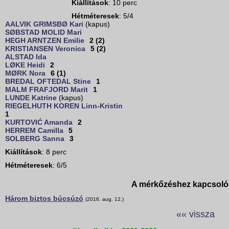
Kiállítások
: 10 perc
Hétméteresek
: 5/4
AALVIK GRIMSBØ Kari
(kapus)
SØBSTAD MOLID Mari
HEGH ARNTZEN Emilie
2 (2)
KRISTIANSEN Veronica
5 (2)
ALSTAD Ida
LØKE Heidi
2
MØRK Nora
6 (1)
BREDAL OFTEDAL Stine
1
MALM FRAFJORD Marit
1
LUNDE Katrine
(kapus)
RIEGELHUTH KOREN Linn-Kristin
1
KURTOVIĆ Amanda
2
HERREM Camilla
5
SOLBERG Sanna
3
Kiállítások
: 8 perc
Hétméteresek
: 6/5
A mérkőzéshez kapcsoló
Három biztos búcsúzó
(2016. aug. 12.)
«« vissza