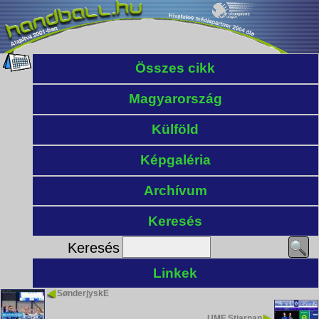
Összes cikk
Magyarország
Külföld
Képgaléria
Archívum
Keresés
Keresés
Linkek
SønderjyskE
UMF Stjarnan