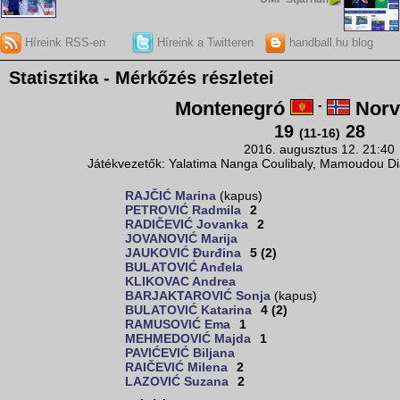
Híreink RSS-en
Híreink a Twitteren
handball.hu blog
Statisztika - Mérkőzés részletei
Montenegró
-
Norv
19
28
(11-16)
2016. augusztus 12. 21:40
Játékvezetők: Yalatima Nanga Coulibaly, Mamoudou Dia
RAJČIĆ Marina
(kapus)
PETROVIĆ Radmila
2
RADIČEVIĆ Jovanka
2
JOVANOVIĆ Marija
JAUKOVIĆ Đurđina
5 (2)
BULATOVIĆ Anđela
KLIKOVAC Andrea
BARJAKTAROVIĆ Sonja
(kapus)
BULATOVIĆ Katarina
4 (2)
RAMUSOVIĆ Ema
1
MEHMEDOVIĆ Majda
1
PAVIĆEVIĆ Biljana
RAIČEVIĆ Milena
2
LAZOVIĆ Suzana
2