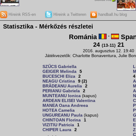
Híreink RSS-en
Híreink a Twitteren
handball.hu blog
Statisztika - Mérkőzés részletei
Románia
-
Span
24
21
(13-11)
2016. augusztus 12. 19:40
Játékvezetők: Charlotte Bonaventura, Julie Bon
SZŰCS Gabriella
L
GEIGER Melinda
5
M
BUCESCHI Eliza
2
4
NEAGU Cristina
9 (2)
A
BRĂDEANU Aurelia
2
M
PERIANU Gabriela
2
A
MUNTEANU Ionica
(kapus)
N
ARDEAN ELISEI Valentina
C
MANEA Oana Andreea
P
HOTEA Camelia
P
UNGUREANU Paula
(kapus)
G
CHINTOAN Florina
1
E
VIZITIU Patricia
1
E
CHIPER Laura
2
Z
C