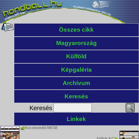
Összes cikk
Magyarország
Külföld
Képgaléria
Archívum
Keresés
Keresés
Linkek
Kecskeméti NKSE
Siófok KC