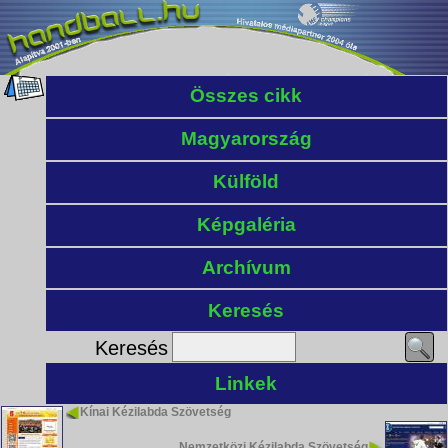
Összes cikk
Magyarország
Külföld
Képgaléria
Archívum
Keresés
Keresés
Linkek
Kínai Kézilabda Szövetség
Nemzetközi Kézilabda Szövetség