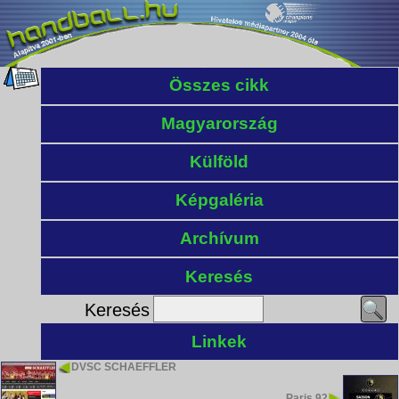
Összes cikk
Magyarország
Külföld
Képgaléria
Archívum
Keresés
Keresés
Linkek
DVSC SCHAEFFLER
Paris 92