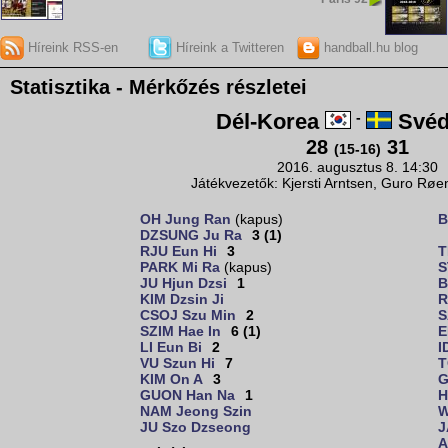
Híreink RSS-en
Híreink a Twitteren
handball.hu blog
Statisztika - Mérkőzés részletei
Dél-Korea
-
Svéd
28
31
(15-16)
2016. augusztus 8. 14:30
Játékvezetők: Kjersti Arntsen, Guro Røe
OH Jung Ran
(kapus)
B
DZSUNG Ju Ra
3 (1)
RJU Eun Hi
3
T
PARK Mi Ra
(kapus)
S
JU Hjun Dzsi
1
B
KIM Dzsin Ji
R
CSOJ Szu Min
2
S
SZIM Hae In
6 (1)
E
LI Eun Bi
2
I
VU Szun Hi
7
T
KIM On A
3
G
GUON Han Na
1
H
NAM Jeong Szin
W
JU Szo Dzseong
J
A