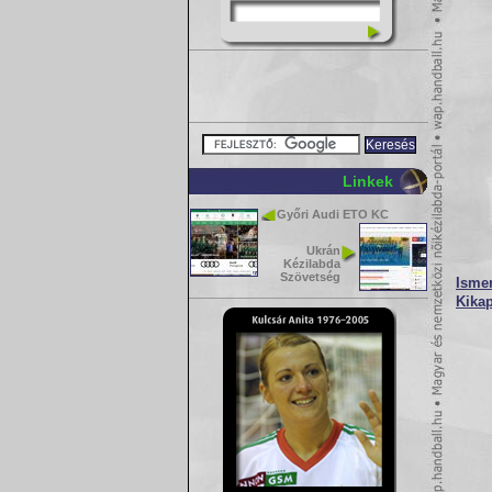
Linkek
Győri Audi ETO KC
Ukrán
Kézilabda
Szövetség
Ismer
Kikap