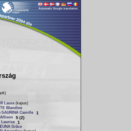
Automatic Google translation
rszág
gok)
R Laura
(kapus)
TE Blandine
-SAURINA Camille
1
Allison
5 (2)
Laurisa
1
EUNA Grâce