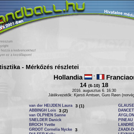
resszum
yright
 hozzá a kedvencekhez!
yen ez a kezdőlapom!
tisztika - Mérkőzés részletei
Hollandia
-
Franciao
14
18
(6-10)
2016. augusztus 6. 16:30
Játékvezetők: Kjersti Arntsen, Guro Røen (norvé
van der HEIJDEN Laura
3 (1)
GLAUSE
ABBINGH Lois
3 (2)
DANCET
van OLPHEN Sanne
AYGLON
SNELDER Danick
PINEAU 
BROCH Yvette
LANDRÉ 
GROOT Cornelia Nycke
3
ZAADI-D