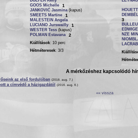
DULFER Kelly
LEYNAU
GOOS Michelle
1
HOUETT
JANKOVIĆ Jasmina
(kapus)
DEMBÉL
SMEETS Martine
1
3
MALESTEIN Angela
BULLEU
LUCIANO Jurswailly
1
EDWIGE 
WESTER Tess
(kapus)
NZE MIN
POLMAN Estavana
2
NIOMBL
Kiállítások
: 10 perc
LACRAB
Hétméteresek
: 3/3
Kiállítá
Hétméte
A mérkőzéshez kapcsolódó hí
őseink az első fordulóban
(2016. aug. 7.)
ott a címvédő a házigazdától
(2016. aug. 6.)
«« vissza