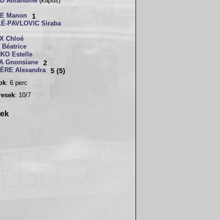
D Amandine
(kapus)
E Manon
1
É-PAVLOVIC Siraba
X Chloé
Béatrice
KO Estelle
A Gnonsiane
2
ÈRE Alexandra
5 (5)
sok
: 6 perc
resek
: 10/7
rek