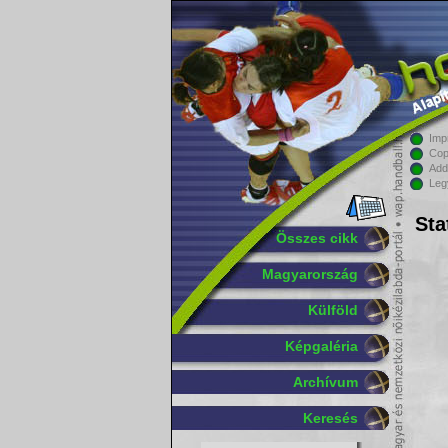
Imp
Cop
Add
Leg
Sta
Összes cikk
Magyarország
Külföld
Képgaléria
Archívum
Keresés