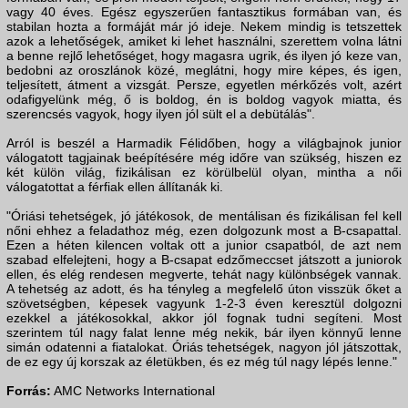
vagy 40 éves. Egész egyszerűen fantasztikus formában van, és
stabilan hozta a formáját már jó ideje. Nekem mindig is tetszettek
azok a lehetőségek, amiket ki lehet használni, szerettem volna látni
a benne rejlő lehetőséget, hogy magasra ugrik, és ilyen jó keze van,
bedobni az oroszlánok közé, meglátni, hogy mire képes, és igen,
teljesített, átment a vizsgát. Persze, egyetlen mérkőzés volt, azért
odafigyelünk még, ő is boldog, én is boldog vagyok miatta, és
szerencsés vagyok, hogy ilyen jól sült el a debütálás".
Arról is beszél a Harmadik Félidőben, hogy a világbajnok junior
válogatott tagjainak beépítésére még időre van szükség, hiszen ez
két külön világ, fizikálisan ez körülbelül olyan, mintha a női
válogatottat a férfiak ellen állítanák ki.
"Óriási tehetségek, jó játékosok, de mentálisan és fizikálisan fel kell
nőni ehhez a feladathoz még, ezen dolgozunk most a B-csapattal.
Ezen a héten kilencen voltak ott a junior csapatból, de azt nem
szabad elfelejteni, hogy a B-csapat edzőmeccset játszott a juniorok
ellen, és elég rendesen megverte, tehát nagy különbségek vannak.
A tehetség az adott, és ha tényleg a megfelelő úton visszük őket a
szövetségben, képesek vagyunk 1-2-3 éven keresztül dolgozni
ezekkel a játékosokkal, akkor jól fognak tudni segíteni. Most
szerintem túl nagy falat lenne még nekik, bár ilyen könnyű lenne
simán odatenni a fiatalokat. Óriás tehetségek, nagyon jól játszottak,
de ez egy új korszak az életükben, és ez még túl nagy lépés lenne."
Forrás:
AMC Networks International