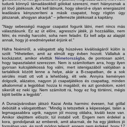
tudunk könnyű támadásokból gólokat szerezni, mert hiányoznak a
jól lövő játékosok. Azt kell látnunk, hogy sikerül-e olyan energiaszint
leadására kényszeríteni a másik csapatot, hogy rögtön úgy
játszanak, ahogyan akarjuk" – jellemezte játékosait a kapitány.
"Nagy sebességű magyar csapatot fogunk látni, mert nincs más
választásunk. Ez az út előre, agresszív játék, jó hozzáállás, nem
félni, és mindig harcolni, soha nem feladni. Ez kell adja az alapját
annak, hogy jó eredményeket érjünk el."
Háfra Noémiről, a válogatott alig húszéves kiválóságáról külön is
szólt: "Hihetetlen, amit az elmúlt egy évben hozott. Vállaltuk a
kockázatot, amikor elvittük
Németország
ba, de pontosan azért,
hogy tapasztalatot szerezzen. Nem is számítottam arra, hogy ilyen
gyorsan kulcsjátékossá fog válni, mert istenigazából valójában a
tartalékok között lenne a helye, akár a B-csapatban, de a sok
sérülés miatt ott volt a lehetőség, élt vele. Annyira keményen
dolgozik, alázatos, nagyon jó csapatjátékos és csapattag, minden
alkalommal a legjobbat hozza ki magából, és azt gondolom, ezért
sikerült ez neki így. Nem számított rá, hogy ez fog történni, mégis
kijött belőle a legjobb".
A Dunaújvárosban játszó Kazai Anita harminc évesen, hat góllal
debütált a válogatottban: "Mindig is tetszettek a képességei, talán a
legmagasabbra ugrik, nagyon jól mozog oldalra, kiváló keze van.
Amikor idejöttem először, túl instabil volt. Engem nem érdekel a
kora, gondoljanak az emberek, amit akarnak, de ha egy játékos jó
formában van, és profi módon teljesít, engem nem érdekel, hogy 17