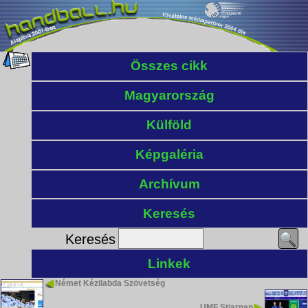
Összes cikk
Magyarország
Külföld
Képgaléria
Archívum
Keresés
Keresés
Linkek
Német Kézilabda Szövetség
UMF Stjarnan