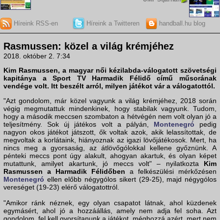
Híreink RSS-en
Híreink a Twitteren
handball.hu blog
Rasmussen: közel a világ krémjéhez
2018. október 2. 7:34
Kim Rasmussen, a magyar női kézilabda-válogatott szövetségi
kapitánya a Sport TV Harmadik Félidő című műsorának
vendége volt. Itt beszélt arról, milyen játékot vár a válogatottól.
"Azt gondolom, már közel vagyunk a világ krémjéhez, 2018 során
végig megmutattuk mindenkinek, hogy stabilak vagyunk. Tudom,
hogy a második meccsen szombaton a hétvégén nem volt olyan jó a
teljesítmény. Sok új játékos volt a pályán,
Montenegró
pedig
nagyon okos játékot játszott, ők voltak azok, akik lelassítottak, de
megvoltak a korlátaink, hiányoznak az igazi lövőjátékosok. Mert, ha
nincs meg a gyorsaság, az átlövőgólokkal kellene győznünk. A
pénteki meccs pont úgy alakult, ahogyan akartuk, és olyan képet
mutattunk, amilyet akartunk, jó meccs volt" – nyilatkozta
Kim
Rasmussen a Harmadik Félidőben
a felkészülési mérkőzésen
Montenegró
ellen előbb négygólos sikert (29-25), majd négygólos
vereséget (19-23) elérő válogatottról.
"Amikor ránk néznek, egy olyan csapatot látnak, ahol küzdenek
egymásért, ahol jó a hozzáállás, amely nem adja fel soha. Azt
gondolom, fel kell gyorsítanunk a játékot, méghozzá azért, mert nem