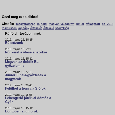
Oszd meg ezt a cikket!
Címkék:
magyarország
külföld
magyar válogatott
junior
válogatott
eb 2018
rasmussen
kapitány
értékelés
értékelő
szövetség
Külföld - további hírek
2019. május 22. 18:15
Búcsúzunk
2019. május 15. 7:19
Női keret a vb-selejtezőkre
2019. május 12. 15:12
Megvan az ötödik BL-
győzelem is!
2019. május 11. 22:16
Junior Final4-győztesek a
magyarok
2019. május 11. 20:40
Felülhet a trónra a Siófok
2019. május 11. 15:05
Lehengerlő játékkal döntős a
Győr
2019. május 10. 15:12
Döntőben a juniorok