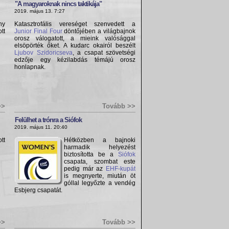
"A magyaroknak nincs taktikája"
2019. május 13. 7:27
ny
Katasztrofális vereséget szenvedett a
tt
Junior Final Four
döntőjében a világbajnok
orosz válogatott, a mieink valósággal
elsöpörték őket. A kudarc okairól beszélt
Ljubov Szidoricseva
, a csapat szövetségi
edzője egy kézilabdás témájú orosz
honlapnak.
>>
Tovább >>
Felülhet a trónra a Siófok
2019. május 11. 20:40
tt
Hétközben a bajnoki
harmadik helyezést
biztosította be a
Siófok
csapata, szombat este
pedig már az
EHF-kupát
is megnyerte, miután öt
góllal legyőzte a vendég
Esbjerg csapatát.
>>
Tovább >>