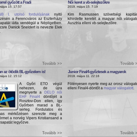
rrel győzött a Fradi
Női keret a vb-selejtezőkre
május 15. 17:57
2019. május 15. 7:19
NB I. utolsó fordulójának
nyitó
Kim Rasmussen szövetségi kapitá
zésén a Ferencváros az Eszterházy
kihirdette keretét a magyar női válogato
apatát látta vendégül a Népligetben.
Ausztria elleni vb-selejtezőire.
csre Danick Sneldert is nevezte Elek
.
Tovább >>
Tovább 
n az ötödik BL-győzelem is!
Junior Final4-győztesek a magyarok
május 12. 15:12
2019. május 11. 22:16
A Győri ETO végül
Fölényesen nyerte meg az orosz válogato
nehezen, de újra
elleni Final4-döntőt a
magyar válogatott
.
megnyerte a
DELO női
EHF Final4
döntőjét a
Rosztov-Don ellen, így
Győrben marad a BL-
serleg. Fordulatos és
lmas mérkőzésen szerezte meg a
érmet a norvég Vipers Kristiansand a
sapatát legyőzve.
Tovább >>
Tovább 