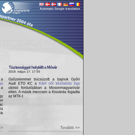
Automatic Google translation
Tisztességgel helytállt a Móvár
2019. május 17. 17:55
 a
Győzelemmel búcsúzott a bajnok Győri
ga
Audi ETO KC a
K&H női kézilabda liga
 a
utolsó fordulójában a Mosonmagyaróvár
ellen. A másik meccsen a Kisvárda fogadta
gy
az MTK-t.
on
ác
is
ik
>>
Tovább >>