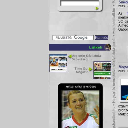
Snelde
2019. 
Az
mérkő
SC cs
A mec
Gábor
Linkek
Argentin Kézilabda
Szövetség
Megva
Time Out
2019. 
Magazin
izga
bronz
Metz c