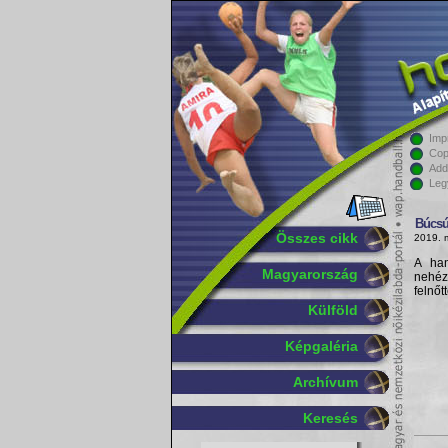
Imp
Cop
Add
Leg
Búcs
Összes cikk
2019. 
A han
Magyarország
nehéz
felnőt
Külföld
Képgaléria
Archívum
Keresés