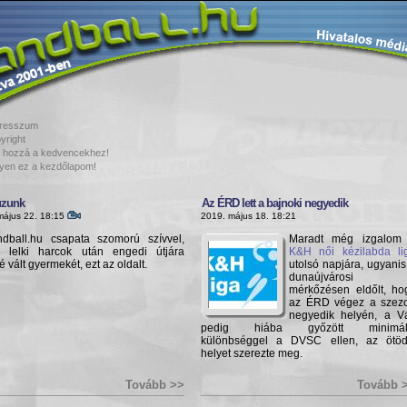
resszum
yright
 hozzá a kedvencekhez!
yen ez a kezdőlapom!
úzunk
Az ÉRD lett a bajnoki negyedik
május 22. 18:15
2019. május 18. 18:21
dball.hu csapata szomorú szívvel,
Maradt még izgalom
 lelki harcok után engedi útjára
K&H női kézilabda li
té vált gyermekét, ezt az oldalt.
utolsó napjára, ugyanis
dunaújvárosi
mérkőzésen eldőlt, ho
az ÉRD végez a szez
negyedik helyén, a V
pedig hiába győzött minimál
különbséggel a DVSC ellen, az ötöd
helyet szerezte meg.
Tovább >>
Tovább 