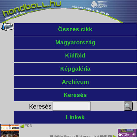
Összes cikk
Magyarország
Külföld
Képgaléria
Archívum
Keresés
Keresés
Linkek
ÉRD
EUbility Group-Békéscsabai ENKSE