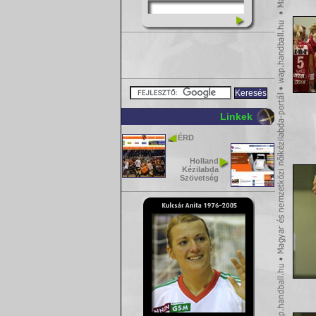
Linkek
ÉRD
Holland
Kézilabda
Szövetség