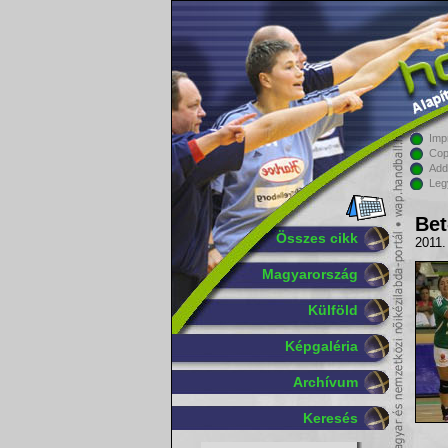
Imp
Cop
Add
Leg
Bet
Összes cikk
2011.
Magyarország
Külföld
Képgaléria
Archívum
Keresés