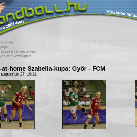
resszum
yright
 hozzá a kedvencekhez!
yen ez a kezdőlapom!
-at-home Szabella-kupa: Győr - FCM
 augusztus 27. 19:21