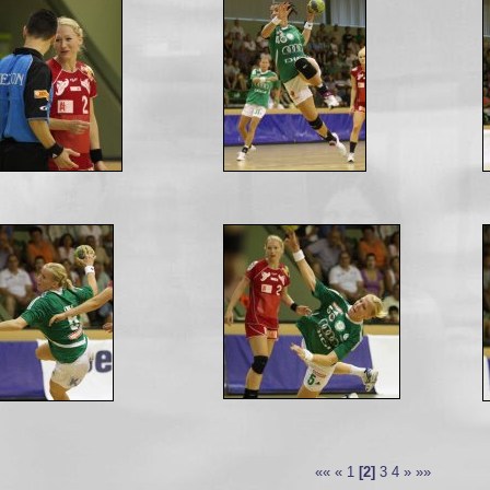
««
«
1
[2]
3
4
»
»»