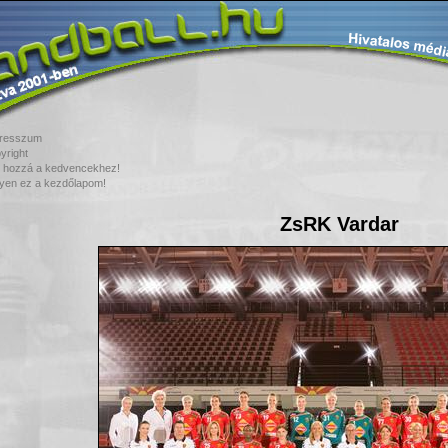
resszum
yright
 hozzá a kedvencekhez!
yen ez a kezdőlapom!
ZsRK Vardar