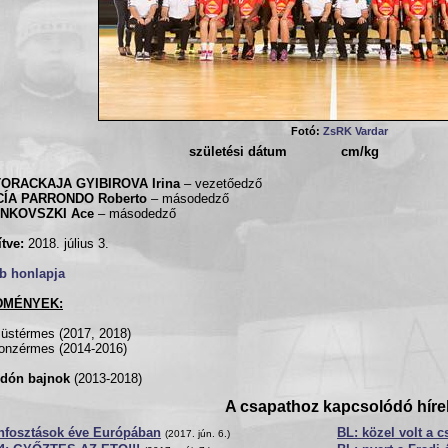
Fotó:
ZsRK Vardar
születési dátum
cm/kg
ORACKAJA GYIBIROVA Irina
– vezetőedző
ÍA PARRONDO Roberto
– másodedző
NKOVSZKI Ace
– másodedző
ítve:
2018. július 3.
b honlapja
DMÉNYEK:
üstérmes (2017, 2018)
onzérmes (2014-2016)
dón bajnok
(2013-2018)
A csapathoz kapcsolódó híre
ónfosztások éve Európában
BL: közel volt a 
(2017. jún. 6.)