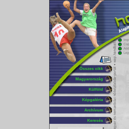
Imp
Cop
Add
Leg
Összes cikk
Magyarország
Külföld
Képgaléria
Archívum
Keresés