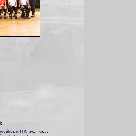
k
csodához a THC
(2017. feb. 12.)