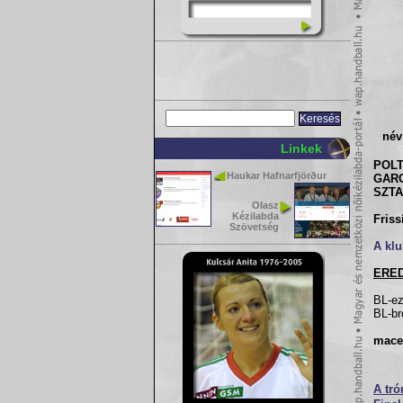
név
Linkek
POLT
Haukar Hafnarfjörður
GARC
SZTA
Olasz
Kézilabda
Friss
Szövetség
A klu
ERE
BL-ez
BL-br
mace
A tr