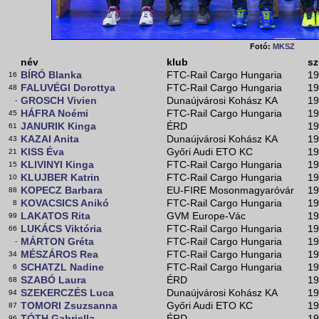
Fotó:
MKSZ
név
klub
sz
BÍRÓ Blanka
FTC-Rail Cargo Hungaria
19
16
FALUVÉGI Dorottya
FTC-Rail Cargo Hungaria
19
48
GROSCH Vivien
Dunaújvárosi Kohász KA
19
-
HÁFRA Noémi
FTC-Rail Cargo Hungaria
19
45
JANURIK Kinga
ÉRD
19
61
KAZAI Anita
Dunaújvárosi Kohász KA
19
43
KISS Éva
Győri Audi ETO KC
19
21
KLIVINYI Kinga
FTC-Rail Cargo Hungaria
19
15
KLUJBER Katrin
FTC-Rail Cargo Hungaria
19
10
KOPECZ Barbara
EU-FIRE Mosonmagyaróvár
19
88
KOVACSICS Anikó
FTC-Rail Cargo Hungaria
19
8
LAKATOS Rita
GVM Europe-Vác
19
99
LUKÁCS Viktória
FTC-Rail Cargo Hungaria
19
66
MÁRTON Gréta
FTC-Rail Cargo Hungaria
19
-
MÉSZÁROS Rea
FTC-Rail Cargo Hungaria
19
34
SCHATZL Nadine
FTC-Rail Cargo Hungaria
19
6
SZABÓ Laura
ÉRD
19
68
SZEKERCZÉS Luca
Dunaújvárosi Kohász KA
19
94
TOMORI Zsuzsanna
Győri Audi ETO KC
19
87
TÓTH Gabriella
ÉRD
19
96