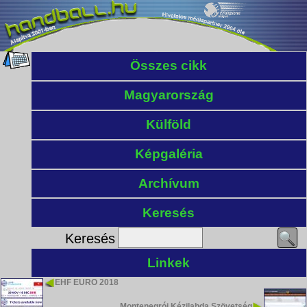
Összes cikk
Magyarország
Külföld
Képgaléria
Archívum
Keresés
Keresés
Linkek
EHF EURO 2018
Montenegrói Kézilabda Szövetség