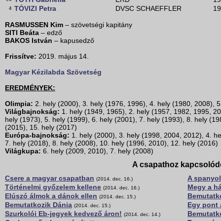
TÓVIZI Petra
DVSC SCHAEFFLER
19
4
RASMUSSEN Kim
– szövetségi kapitány
SITI Beáta
– edző
BAKOS István
– kapusedző
Frissítve:
2019. május 14.
Magyar Kézilabda Szövetség
EREDMÉNYEK:
Olimpia:
2. hely (2000), 3. hely (1976, 1996), 4. hely (1980, 2008), 5
Világbajnokság:
1. hely (1949, 1965), 2. hely (1957, 1982, 1995, 20
hely (1973), 5. hely (1999), 6. hely (2001), 7. hely (1993), 8. hely (1
(2015), 15. hely (2017)
Európa-bajnokság:
1. hely (2000), 3. hely (1998, 2004, 2012), 4. he
7. hely (2018), 8. hely (2008), 10. hely (1996, 2010), 12. hely (2016)
Világkupa:
6. hely (2009, 2010), 7. hely (2008)
A csapathoz kapcsolód
Csere a magyar csapatban
A spanyol
(2014. dec. 16.)
Történelmi győzelem kellene
Megy a h
(2014. dec. 16.)
Elúszó álmok a dánok ellen
Bemutatk
(2014. dec. 15.)
Bemutatkozik Dánia
Egy pont 
(2014. dec. 15.)
Szurkolói Eb-jegyek kedvező áron!
Bemutatk
(2014. dec. 14.)