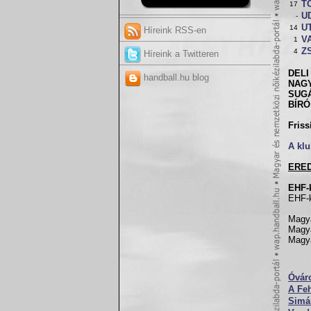
T
17
U
-
UT
14
Híreink RSS-en
VA
1
Z
4
Híreink a Twitteren
DELI 
handball.hu blog
NAGY
SUGÁ
BÍRÓ
Friss
A klu
ERE
EHF-
EHF-k
Magya
Magya
Magya
Óváro
A Feh
Simá