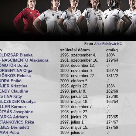
Fotó:
Alba Fehérvár KC
év
születési dátum
cm/kg
OLDIZSÁR Bianka
1996. szeptember 4.
180/-
o NASCIMENTO Alexandra
1981. szeptember 16.
179/64
ÖMÖTÖR Döníz
1999. december 12.
-/-
ORSENYINA Olga
1990. november 9.
180/74
YÖRKÖS Rebeka
1994. november 22.
181/72
UDRA Enikő
2000. október 5.
-/-
JER Krisztina
1995. április 27.
163/-
ENDY Claudine
1990. január 8.
182/69
STINA Kitty
1996. január 13.
175/80
ELCZÉDER Orsolya
1993. május 18.
168/54
ILLER Kármen
1999. december 7.
-/-
ÓZSÁS Josephine
1998. május 27.
-/-
ZARKA Adrienn
1991. június 28.
176/65
ZTANKOVICS Réka
1997. július 1.
174/67
EMES Bernadett
1986. május 15.
177/69
MÁR Petra
1999. július 5.
-/-