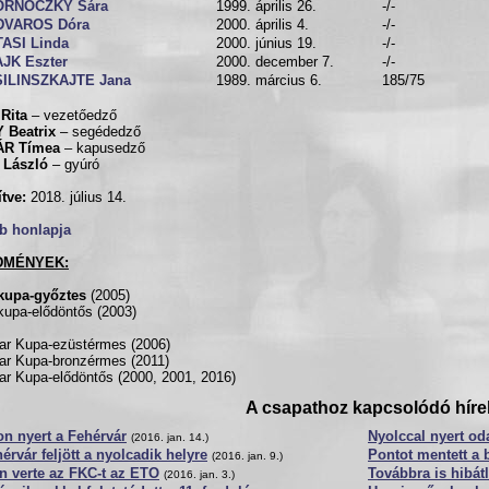
ORNÓCZKY Sára
1999. április 26.
-/-
DVAROS Dóra
2000. április 4.
-/-
ASI Linda
2000. június 19.
-/-
JK Eszter
2000. december 7.
-/-
SILINSZKAJTE Jana
1989. március 6.
185/75
Rita
– vezetőedző
 Beatrix
– segédedző
R Tímea
– kapusedző
 László
– gyúró
ítve:
2018. július 14.
b honlapja
DMÉNYEK:
kupa-győztes
(2005)
upa-elődöntős (2003)
r Kupa-ezüstérmes (2006)
r Kupa-bronzérmes (2011)
r Kupa-elődöntős (2000, 2001, 2016)
A csapathoz kapcsolódó híre
n nyert a Fehérvár
Nyolccal nyert od
(2016. jan. 14.)
érvár feljött a nyolcadik helyre
Pontot mentett a 
(2016. jan. 9.)
n verte az FKC-t az ETO
Továbbra is hibát
(2016. jan. 3.)