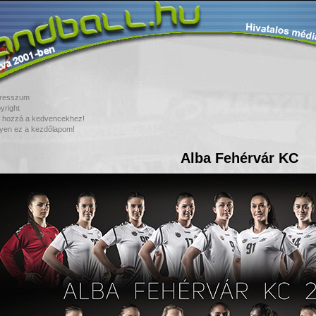
resszum
yright
 hozzá a kedvencekhez!
yen ez a kezdőlapom!
Alba Fehérvár KC