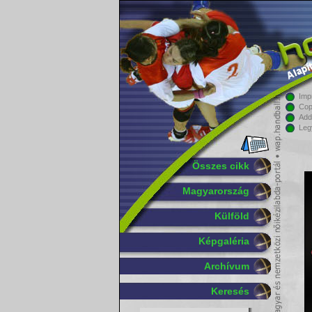
Imp
Cop
Add
Leg
Összes cikk
Magyarország
Külföld
Képgaléria
Archívum
Keresés