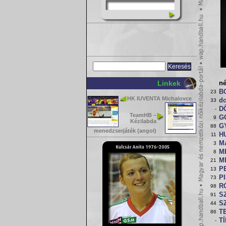
Linkek
n
B
23
HK IUVENTA Michalovce
d
33
D
-
TeamHB –
G
9
Kézilabda
G
88
menedzserjáték (angol)
H
11
MÁ
3
M
8
MI
21
P
13
P
73
R
98
S
91
S
44
T
86
TÍ
-