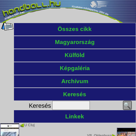
Összes cikk
Magyarország
Külföld
Képgaléria
Archívum
Keresés
Keresés
Linkek
U Cluj
VfL Oldenburg