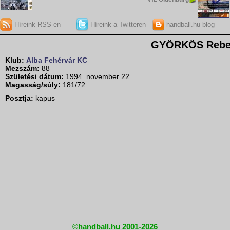
Híreink RSS-en
Híreink a Twitteren
handball.hu blog
GYÖRKÖS Rebe
Klub:
Alba Fehérvár KC
Mezszám:
88
Születési dátum:
1994. november 22.
Magasság/súly:
181/72
Posztja:
kapus
©handball.hu 2001-2026