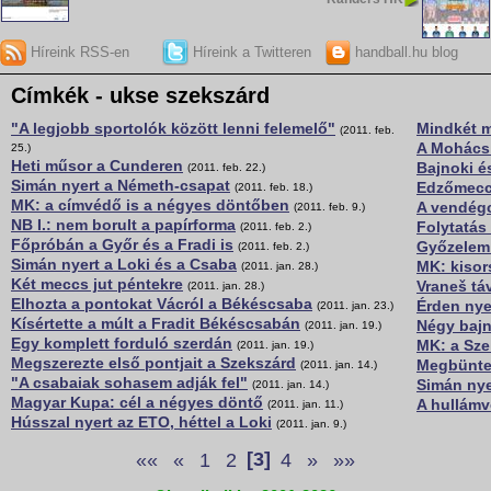
Híreink RSS-en
Híreink a Twitteren
handball.hu blog
Címkék - ukse szekszárd
"A legjobb sportolók között lenni felemelő"
Mindkét m
(2011. feb.
A Mohács 
25.)
Heti műsor a Cunderen
Bajnoki 
(2011. feb. 22.)
Simán nyert a Németh-csapat
Edzőmeccs
(2011. feb. 18.)
MK: a címvédő is a négyes döntőben
A vendégc
(2011. feb. 9.)
NB I.: nem borult a papírforma
Folytatás
(2011. feb. 2.)
Főpróbán a Győr és a Fradi is
Győzelem
(2011. feb. 2.)
Simán nyert a Loki és a Csaba
MK: kisors
(2011. jan. 28.)
Két meccs jut péntekre
Vraneš tá
(2011. jan. 28.)
Elhozta a pontokat Vácról a Békéscsaba
Érden nye
(2011. jan. 23.)
Kísértette a múlt a Fradit Békéscsabán
Négy bajn
(2011. jan. 19.)
Egy komplett forduló szerdán
MK: a Sze
(2011. jan. 19.)
Megszerezte első pontjait a Szekszárd
Megbüntet
(2011. jan. 14.)
"A csabaiak sohasem adják fel"
Simán nye
(2011. jan. 14.)
Magyar Kupa: cél a négyes döntő
A hullámv
(2011. jan. 11.)
Hússzal nyert az ETO, héttel a Loki
(2011. jan. 9.)
««
«
1
2
[3]
4
»
»»