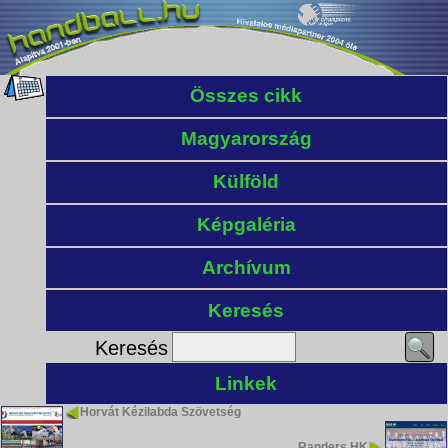
Összes cikk
Magyarország
Külföld
Képgaléria
Archívum
Keresés
Keresés
Linkek
Horvát Kézilabda Szövetség
Randers HK