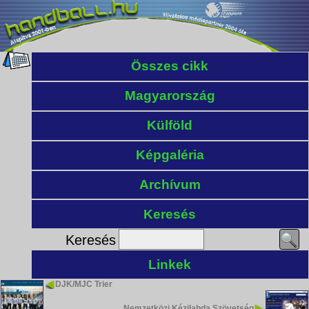
Összes cikk
Magyarország
Külföld
Képgaléria
Archívum
Keresés
Keresés
Linkek
DJK/MJC Trier
Nemzetközi Kézilabda Szövetség