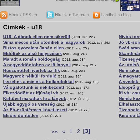
Híreink RSS-en
Híreink a Twitteren
handball.hu blog
Címkék - u18
U18: A dánok ellen nem sikerült
Nívós torn
(2013. dec. 22.)
Sima meccs után ötödikek a magyarok
Jó vb-sors
(2012. aug. 26.)
Biztos győzelem Japán ellen
Svéd aran
(2012. aug. 25.)
Eldőltek az alsó helyezések
Skandináv
(2012. aug. 24.)
Maradt a román boldogság
Tizenegye
(2012. aug. 23.)
A negyeddöntőben az ifi lányok
Az utolsó
(2012. aug. 21.)
Huszonöttel nyertek az ifik
Nem siker
(2012. aug. 20.)
Magyarok nélküli forduló
A magyar
(2012. aug. 19.)
Ikszeltek a mieink a hollandokkal
A svédek 
(2012. aug. 18.)
Válogatottunk is nekikezdett
Elsöprő g
(2012. aug. 17.)
Elkezdődött az ifjúsági vb
Ifi vb: cs
(2012. aug. 16.)
Kettővel maradtak le a lányok
Nehéz kez
(2012. júl. 29.)
Újabb egygólos vereség
Elhalaszt
(2012. júl. 28.)
Az Eb-ezüstérmes következett
Tizenhata
(2012. júl. 27.)
Elsőre döntetlen
Kisorsolt
(2012. júl. 27.)
««
«
1
2
[3]