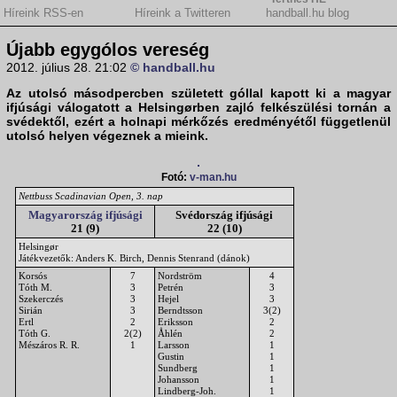
Híreink RSS-en
Híreink a Twitteren
handball.hu blog
Újabb egygólos vereség
2012. július 28. 21:02
© handball.hu
Az utolsó másodpercben született góllal kapott ki a
magyar
ifjúsági válogatott
a Helsingørben zajló felkészülési tornán a
svédektől
, ezért a holnapi mérkőzés eredményétől függetlenül
utolsó helyen végeznek a mieink.
Fotó:
v-man.hu
Nettbuss Scadinavian Open, 3. nap
Magyarország ifjúsági
Svédország ifjúsági
21 (9)
22 (10)
Helsingør
Játékvezetők: Anders K. Birch, Dennis Stenrand (dánok)
Korsós
7
Nordström
4
Tóth M.
3
Petrén
3
Szekerczés
3
Hejel
3
Sirián
3
Berndtsson
3(2)
Ertl
2
Eriksson
2
Tóth G.
2(2)
Åhlén
2
Mészáros R. R.
1
Larsson
1
Gustin
1
Sundberg
1