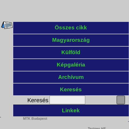
Összes cikk
Magyarország
Külföld
Képgaléria
Archívum
Keresés
Keresés
Linkek
MTK Budapest
Tertnes HE