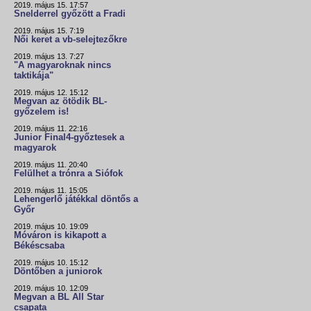
2019. május 15. 17:57
Snelderrel győzött a Fradi
2019. május 15. 7:19
Női keret a vb-selejtezőkre
2019. május 13. 7:27
"A magyaroknak nincs
taktikája"
2019. május 12. 15:12
Megvan az ötödik BL-
győzelem is!
2019. május 11. 22:16
Junior Final4-győztesek a
magyarok
2019. május 11. 20:40
Felülhet a trónra a Siófok
2019. május 11. 15:05
Lehengerlő játékkal döntős a
Győr
2019. május 10. 19:09
Móváron is kikapott a
Békéscsaba
2019. május 10. 15:12
Döntőben a juniorok
2019. május 10. 12:09
Megvan a BL All Star
csapata