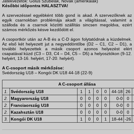
Játékvezetők: Golus Szubelak, Novak (amerikaiak)
Későbbi időpontra HALASZTVA!
A szervezéssel egyébként több gond is akad. A szervezőknek az
egyik csarnokban problémája akadt a világítással, valamint a
szálloda és a csarnok közötti szállítás sincsen megoldva, ezért
számos mérkőzés késve kezdődött el.
A csoportkör után az A-B és a C-D ágon folytatódnak a küzdelmek.
Az első két helyezett jut a negyeddöntőbe (D2 – C1, C2 – D1), a
további helyezettek a másik csoport azonos helyezést elért
csapatával küzd (C3 – D3, C4 – D4, C5 – D5) a helyosztókon (9-12.
helyért, 13-16. helyért, 17-20. helyért).
A C-csoport másik mérkőzése:
Svédország U18 – Kongói DK U18 44-18 (22-9)
A C-csoport állása
1.
Svédország U18
1
1
0
0
44-18
26
2.
Magyarország U18
0
0
0
0
0-0
0
2.
Franciaország U18
0
0
0
0
0-0
0
2.
Kazahsztán U18
0
0
0
0
0-0
0
3.
Kongói DK U18
1
0
0
1
18-44
-26