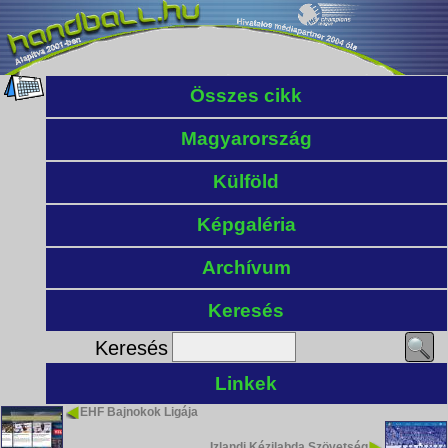
Összes cikk
Magyarország
Külföld
Képgaléria
Archívum
Keresés
Keresés
Linkek
EHF Bajnokok Ligája
Izlandi Kézilabda Szövetség