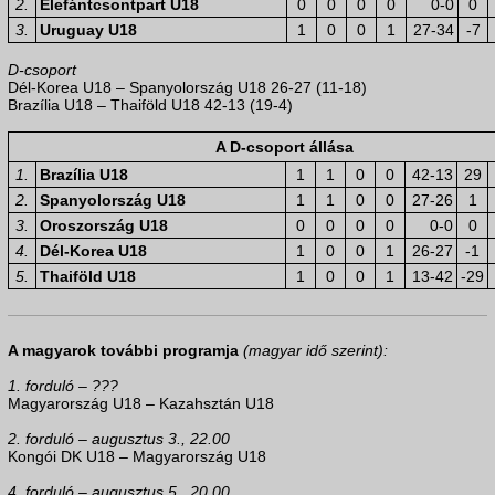
2.
Elefántcsontpart U18
0
0
0
0
0-0
0
3.
Uruguay U18
1
0
0
1
27-34
-7
D-csoport
Dél-Korea U18 – Spanyolország U18 26-27 (11-18)
Brazília U18 – Thaiföld U18 42-13 (19-4)
A D-csoport állása
1.
Brazília U18
1
1
0
0
42-13
29
2.
Spanyolország U18
1
1
0
0
27-26
1
3.
Oroszország U18
0
0
0
0
0-0
0
4.
Dél-Korea U18
1
0
0
1
26-27
-1
5.
Thaiföld U18
1
0
0
1
13-42
-29
A magyarok további programja
(magyar idő szerint):
1. forduló – ???
Magyarország U18 – Kazahsztán U18
2. forduló – augusztus 3., 22.00
Kongói DK U18 – Magyarország U18
4. forduló – augusztus 5., 20.00