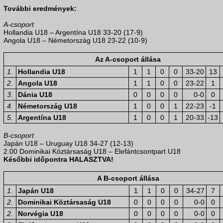
További eredmények:
A-csoport
Hollandia U18 – Argentína U18 33-20 (17-9)
Angola U18 – Németország U18 23-22 (10-9)
Az A-csoport állása
1.
Hollandia U18
1
1
0
0
33-20
13
2.
Angola U18
1
1
0
0
23-22
1
3.
Dánia U18
0
0
0
0
0-0
0
4.
Németország U18
1
0
0
1
22-23
-1
5.
Argentína U18
1
0
0
1
20-33
-13
B-csoport
Japán U18 – Uruguay U18 34-27 (12-13)
2.00 Dominikai Köztársaság U18 – Elefántcsontpart U18
Későbbi időpontra HALASZTVA!
A B-csoport állása
1.
Japán U18
1
1
0
0
34-27
7
2.
Dominikai Köztársaság U18
0
0
0
0
0-0
0
2.
Norvégia U18
0
0
0
0
0-0
0