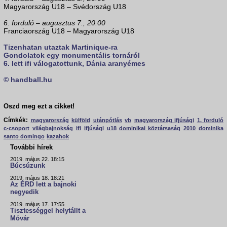
Magyarország U18 – Svédország U18
6. forduló – augusztus 7., 20.00
Franciaország U18 – Magyarország U18
Tizenhatan utaztak Martinique-ra
Gondolatok egy monumentális tornáról
6. lett ifi válogatottunk, Dánia aranyémes
© handball.hu
Oszd meg ezt a cikket!
Címkék:
magyarország
külföld
utánpótlás
vb
magyarország ifjúsági
1. forduló
c-csoport
világbajnokság
ifi
ifjúsági
u18
dominikai köztársaság
2010
dominika
santo domingo
kazahok
További hírek
2019. május 22. 18:15
Búcsúzunk
2019. május 18. 18:21
Az ÉRD lett a bajnoki
negyedik
2019. május 17. 17:55
Tisztességgel helytállt a
Móvár