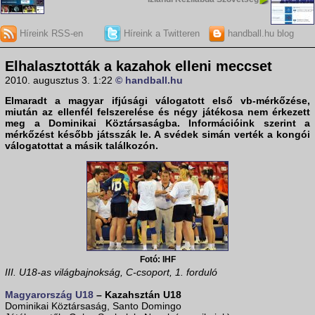
Híreink RSS-en
Híreink a Twitteren
handball.hu blog
Elhalasztották a kazahok elleni meccset
2010. augusztus 3. 1:22
© handball.hu
Elmaradt a
magyar ifjúsági válogatott
első vb-mérkőzése,
miután az ellenfél felszerelése és négy játékosa nem érkezett
meg a Dominikai Köztársaságba. Információink szerint a
mérkőzést később játsszák le. A
svédek
simán verték a
kongói
válogatottat
a másik találkozón.
Fotó: IHF
III. U18-as világbajnokság, C-csoport, 1. forduló
Magyarország U18
– Kazahsztán U18
Dominikai Köztársaság, Santo Domingo