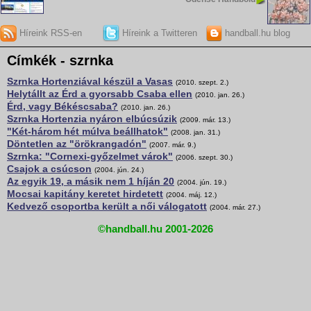
Híreink RSS-en
Híreink a Twitteren
handball.hu blog
Címkék - szrnka
Szrnka Hortenziával készül a Vasas
(2010. szept. 2.)
Helytállt az Érd a gyorsabb Csaba ellen
(2010. jan. 26.)
Érd, vagy Békéscsaba?
(2010. jan. 26.)
Szrnka Hortenzia nyáron elbúcsúzik
(2009. már. 13.)
"Két-három hét múlva beállhatok"
(2008. jan. 31.)
Döntetlen az "örökrangadón"
(2007. már. 9.)
Szrnka: "Cornexi-győzelmet várok"
(2006. szept. 30.)
Csajok a csúcson
(2004. jún. 24.)
Az egyik 19, a másik nem 1 híján 20
(2004. jún. 19.)
Mocsai kapitány keretet hirdetett
(2004. máj. 12.)
Kedvező csoportba került a női válogatott
(2004. már. 27.)
©handball.hu 2001-2026