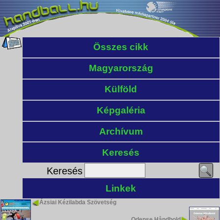
Összes cikk
Magyarország
Külföld
Képgaléria
Archívum
Keresés
Keresés
Linkek
Ázsiai Kézilabda Szövetség
Odense Håndbold