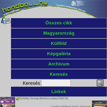
Összes cikk
Magyarország
Külföld
Képgaléria
Archívum
Keresés
Keresés
Linkek
EUbility Group-Békéscsabai ENKSE
Lendvai Róbert fotós oldala