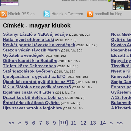
Híreink RSS-en
Híreink a Twitteren
handball.hu blog
Címkék - magyar klubok
Sótonyi László a NEKA új edzője
Nora Mørk
(2018. feb. 20.)
Hattal nyert otthon a Loki
Győri sike
(2018. feb. 18.)
Két-két ponttal távoztak a vendégek
Kovács An
(2018. feb. 17.)
Szezon végén távozik Martín
Idegenben
(2018. feb. 16.)
Győztek a vendégek
Előzött a 
(2018. feb. 16.)
Otthon kapott ki a Budaörs
Eggyel ny
(2018. feb. 15.)
Tíz lett közte Debrecenben
Tizedikről
(2018. feb. 14.)
Sztárigazolások Győrben
Nyert a K
(2018. feb. 12.)
Ljubljanában is győzött az ETO
Kinevezté
(2018. feb. 10.)
Újabb két pontot gyűjtött be az FTC
Sanja Dam
(2018. feb. 10.)
MK: a Siófok a negyedik résztvető
Fontos po
(2018. feb. 8.)
Izgalmas csata volt Érden
Győzelemm
(2018. feb. 7.)
Drasztikus büntetés a Lokinak
A 12. ford
(2018. feb. 7.)
Érdről érkezik átlövő Győrbe
Bukarestb
(2018. feb. 6.)
Újra szavazhattok a legjobbra
A Kisvárda
(2018. feb. 6.)
««
«
5
6
7
8
9
[10]
11
12
13
14
»
»»