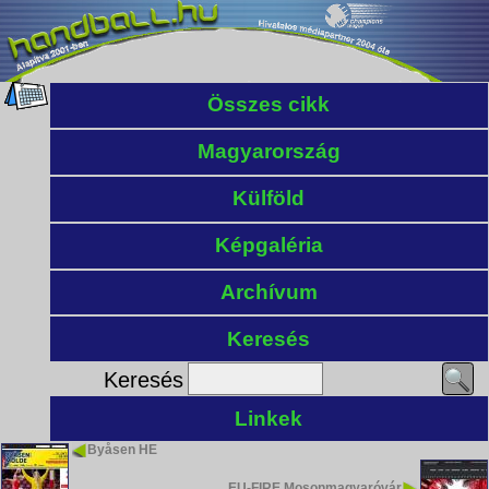
Összes cikk
Magyarország
Külföld
Képgaléria
Archívum
Keresés
Keresés
Linkek
Byåsen HE
EU-FIRE Mosonmagyaróvár