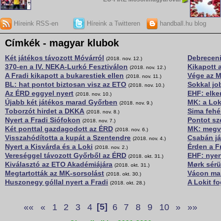
Híreink RSS-en
Híreink a Twitteren
handball.hu blog
Címkék - magyar klubok
Két játékos távozott Móvárról
Debreceni
(2018. nov. 12.)
370-en a IV. NEKA-Lurkó Fesztiválon
Kikapott
(2018. nov. 12.)
A Fradi kikapott a bukarestiek ellen
Vége az 
(2018. nov. 11.)
BL: hat pontot biztosan visz az ETO
Sokkal jo
(2018. nov. 10.)
Az ÉRD eggyel nyert
EHF: elke
(2018. nov. 10.)
Újabb két játékos marad Győrben
MK: a Lok
(2018. nov. 9.)
Toborzót hirdet a DKKA
Sima fehé
(2018. nov. 8.)
Nyert a Fradi Siófokon
Pontot sz
(2018. nov. 7.)
Két ponttal gazdagodott az ÉRD
MK: megva
(2018. nov. 6.)
Visszahódította a kupát a Szentendre
Csabán já
(2018. nov. 4.)
Nyert a Kisvárda és a Loki
Érden a F
(2018. nov. 2.)
Vereséggel távozott Győrből az ÉRD
EHF: nyer
(2018. okt. 31.)
Kiválasztó az ETO Akadémiájára
Mørk sérü
(2018. okt. 31.)
Megtartották az MK-sorsolást
Vácon ma
(2018. okt. 30.)
Huszonegy góllal nyert a Fradi
A Lokit fo
(2018. okt. 28.)
««
«
1
2
3
4
[5]
6
7
8
9
10
»
»»