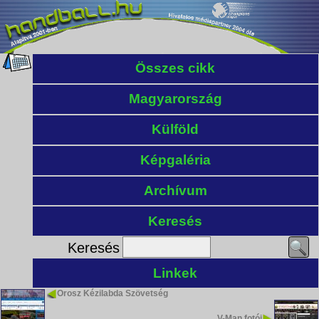
Összes cikk
Magyarország
Külföld
Képgaléria
Archívum
Keresés
Keresés
Linkek
Orosz Kézilabda Szövetség
V-Man fotói