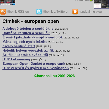
Híreink RSS-en
Híreink a Twitteren
handball.hu blog
Címkék - european open
A dobogó tetején a serdülők is
(2018. júl. 6.)
Döntőbe kerültek a serdülők
(2018. júl. 5.)
Éremért játszhatnak majd a serdülők
(2018. júl. 4.)
Már a legjobb nyolc között
(2018. júl. 3.)
Kiváló serdülő start
(2018. júl. 2.)
Hetedik helyen végeztek az ifik
(2014. júl. 4.)
Az ifik kikaptak a svédektől
(2014. júl. 3.)
U18: két vereség
(2014. júl. 2.)
European Open: Dániáé a csoportunk
(2014. júl. 1.)
U18: vereség és győzelem a nyitónapon
(2014. jún. 30.)
©handball.hu 2001-2026