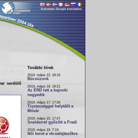
Automatic Google translation
További hírek
2019. május 22. 18:15
Búcsúzunk
yar serdülő
2019. május 18. 18:21
Az ÉRD lett a bajnoki
negyedik
2019. május 17. 17:55
Tisztességgel helytállt a
Móvár
2019. május 15. 17:57
Snelderrel győzött a Fradi
2019. május 15. 7:19
Női keret a vb-selejtezőkre