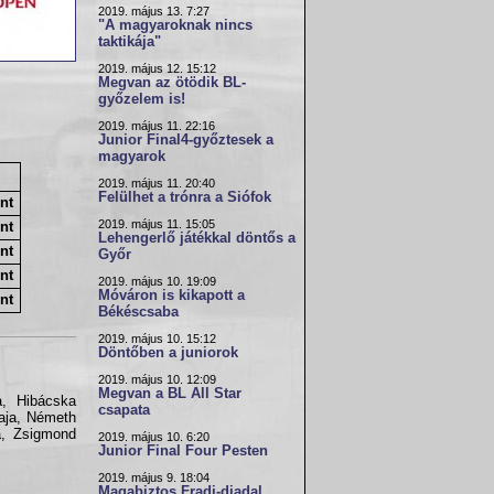
2019. május 13. 7:27
"A magyaroknak nincs
taktikája"
2019. május 12. 15:12
Megvan az ötödik BL-
győzelem is!
2019. május 11. 22:16
Junior Final4-győztesek a
magyarok
2019. május 11. 20:40
Felülhet a trónra a Siófok
nt
2019. május 11. 15:05
nt
Lehengerlő játékkal döntős a
nt
Győr
nt
2019. május 10. 19:09
Móváron is kikapott a
nt
Békéscsaba
2019. május 10. 15:12
Döntőben a juniorok
2019. május 10. 12:09
Megvan a BL All Star
a, Hibácska
csapata
Maja, Németh
ia, Zsigmond
2019. május 10. 6:20
Junior Final Four Pesten
2019. május 9. 18:04
Magabiztos Fradi-diadal