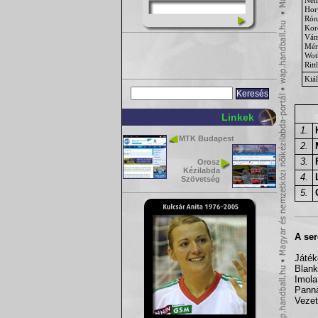
Hor
Rón
Kor
Vá
Mér
Wot
Ritt
Kiál
Linkek
1.
MTK Budapest
2.
3.
Orosz
Kézilabda
4.
Szövetség
5.
A ser
Játé
Blank
Imola
Pann
Vezet