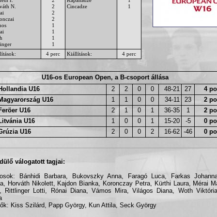
váth N.
2
Cincadze
1
ai
2
onczai
2
mos
1
ai
1
h
1
linger
1
lítások:
4 perc
Kiállítások:
4 perc
U16-os European Open, a B-csoport állása
Hollandia U16
2
2
0
0
48-21
27
4 po
Magyarország U16
1
1
0
0
34-11
23
2 po
Feröer U16
2
1
0
1
36-35
1
2 po
Litvánia U16
1
0
0
1
15-20
-5
0 po
Grúzia U16
2
0
0
2
16-62
-46
0 po
dülő válogatott tagjai:
kosok: Bánhidi Barbara, Bukovszky Anna, Faragó Luca, Farkas Johann
a, Horváth Nikolett, Kajdon Bianka, Koronczay Petra, Kürthi Laura, Mérai 
, Rittlinger Lotti, Rónai Diana, Vámos Mira, Világos Diana, Woth Viktór
a
ők: Kiss Szilárd, Papp György, Kun Attila, Seck György