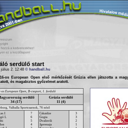
resszum
yright
 hozzá a kedvencekhez!
yen ez a kezdőlapom!
áló serdülő start
 július 2. 12:48
© handball.hu
16-os European Open
első mérkőzését Grúzia ellen játszotta a mag
atott, és magabiztos győzelmet aratott.
-os European Open, B-csoport, 1. forduló
agyarország serdülő
Grúzia serdülő
34 (17)
11 (4)
eborg, Valhalla Sportcsarnok, 76 néző
as J.
7
Cskaidze
3
agó L
6
Gogia
3
thi
5
Dvalisvili
2
don
4
Jgerenaja
1
eth I.
2
Kapanadze
1