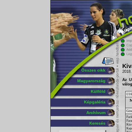
Imp
Cop
Add
Leg
Kiv
Összes cikk
2018.
Az
U
Magyarország
válog
Külföld
U16
M
Képgaléria
Göt
Archívum
Fark
Far
Keresés
Kür
Kaj
Ném