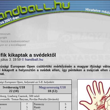
resszum
yright
 hozzá a kedvencekhez!
yen ez a kezdőlapom!
ifik kikaptak a svédektől
 július 3. 19:59
© handball.hu
fjúsági European Open csütörtöki mérkőzésén a
magyar ifjúsági válo
l kikapott a helyosztón a svédek ellen, így pénteken a svájciak ellen a
hat.
sági European Open, helyosztó az 5-8. helyekért
Svédország U18
Magyarország U18
22 (10)
18 (12)
eborg, Liseberg Csarnok, 500 néző
kvezetők: Tomas Barysas, Povilas Petrušis (litvánok)
ansson
7
Ferenczy
5
k
5
Pintér
4