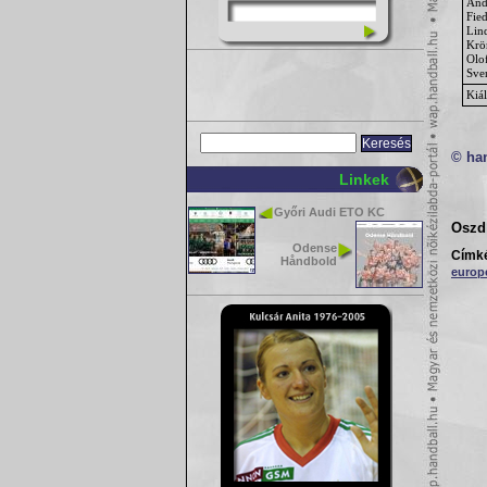
And
Fie
Lin
Krö
Olo
Sve
Kiál
© ha
Linkek
Győri Audi ETO KC
Oszd 
Odense
Címk
Håndbold
europ