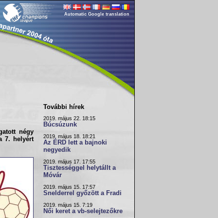
Automatic Google translation
További hírek
2019. május 22. 18:15
Búcsúzunk
gatott
négy
2019. május 18. 18:21
 7. helyért
Az ÉRD lett a bajnoki
negyedik
2019. május 17. 17:55
Tisztességgel helytállt a
Móvár
2019. május 15. 17:57
Snelderrel győzött a Fradi
2019. május 15. 7:19
Női keret a vb-selejtezőkre