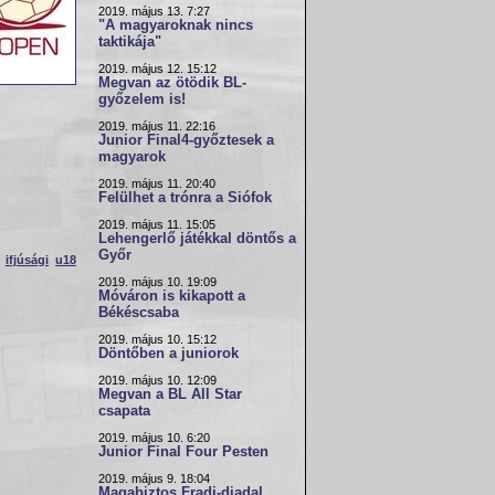
2019. május 13. 7:27
"A magyaroknak nincs
taktikája"
2019. május 12. 15:12
Megvan az ötödik BL-
győzelem is!
2019. május 11. 22:16
Junior Final4-győztesek a
magyarok
2019. május 11. 20:40
Felülhet a trónra a Siófok
2019. május 11. 15:05
Lehengerlő játékkal döntős a
Győr
ifjúsági
u18
2019. május 10. 19:09
Móváron is kikapott a
Békéscsaba
2019. május 10. 15:12
Döntőben a juniorok
2019. május 10. 12:09
Megvan a BL All Star
csapata
2019. május 10. 6:20
Junior Final Four Pesten
2019. május 9. 18:04
Magabiztos Fradi-diadal