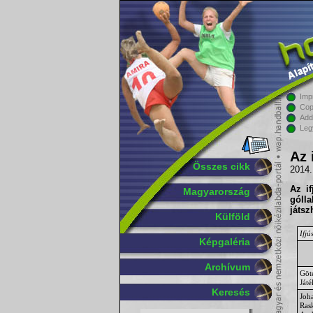
Imp
Cop
Add
Leg
Az 
Összes cikk
2014.
Az i
Magyarország
gólla
játsz
Külföld
Ifjú
Képgaléria
Archívum
Göt
Játé
Keresés
Joh
Ras