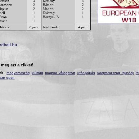
ersson
3
Kemény
3
dorowicz
2
Hámori
2
dqvist
2
Monori
2
nell
1
Diószegi
1
fsson
1
Hornyák B.
1
nsson
1
lítások:
8 perc
Kiállítások:
4 perc
ndball.hu
meg ezt a cikket!
ék:
magyarország
külföld
magyar válogatott
utánpótlás
magyarország ifjúsági
ifi
ean open