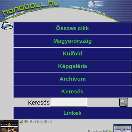
Összes cikk
Magyarország
Külföld
Képgaléria
Archívum
Keresés
Keresés
Linkek
HK Rosztov-Don
Randers HK