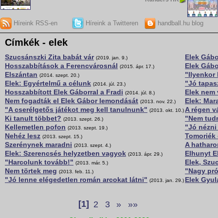
Híreink RSS-en
Híreink a Twitteren
handball.hu blog
Címkék - elek
Szucsánszki Zita babát vár
Elek Gáb
(2019. jan. 9.)
Hosszabbítások a Ferencvárosnál
Elek Gábo
(2015. ápr. 17.)
Elszántan
"Ilyenkor
(2014. szept. 20.)
Elek: Egyértelmű a célunk
"Jó tapasz
(2014. júl. 23.)
Hosszabbított Elek Gáborral a Fradi
Elek nem 
(2014. júl. 8.)
Nem fogadták el Elek Gábor lemondását
Elek: Mar
(2013. nov. 22.)
"A cserélgetős játékot meg kell tanulnunk"
A régen vá
(2013. okt. 10.)
Ki tanult többet?
"Nem tudn
(2013. szept. 26.)
Kellemetlen pofon
"Jó nézni
(2013. szept. 19.)
Nehéz lesz
Tomoriék 
(2013. szept. 15.)
Szerénynek maradni
A hatharo
(2013. szept. 4.)
Elek: Szerencsés helyzetben vagyok
Elhunyt E
(2013. ápr. 29.)
"Harcolunk tovább!"
Elek, Szu
(2013. már. 5.)
Nem törtek meg
"Nagy prób
(2013. feb. 11.)
"Jó lenne elégedetlen román arcokat látni"
Elek Gyul
(2013. jan. 29.)
[1]
2
3
»
»»