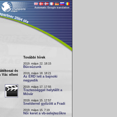
Automatic Google translation
További hírek
2019. május 22. 18:15
Búcsúzunk
átékosai és
2019. május 18. 18:21
 a
Vác
elleni
Az ÉRD lett a bajnoki
negyedik
2019. május 17. 17:55
Tisztességgel helytállt a
Móvár
2019. május 15. 17:57
Snelderrel győzött a Fradi
2019. május 15. 7:19
Női keret a vb-selejtezőkre