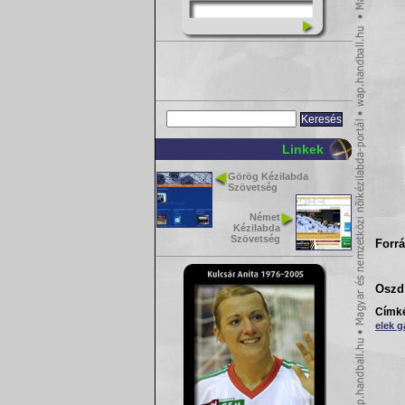
Linkek
Görög Kézilabda
Szövetség
Német
Kézilabda
Szövetség
Forrá
Oszd 
Címk
elek g