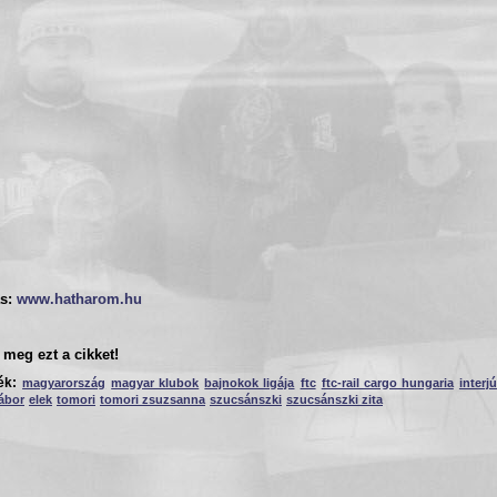
s:
www.hatharom.hu
meg ezt a cikket!
ék:
magyarország
magyar klubok
bajnokok ligája
ftc
ftc-rail cargo hungaria
interjú
ábor
elek
tomori
tomori zsuzsanna
szucsánszki
szucsánszki zita