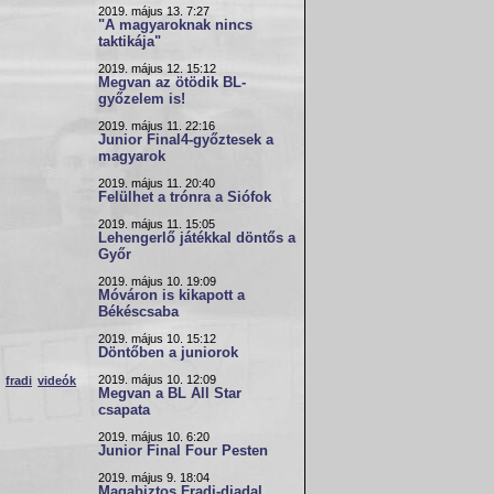
2019. május 13. 7:27
"A magyaroknak nincs
taktikája"
2019. május 12. 15:12
Megvan az ötödik BL-
győzelem is!
2019. május 11. 22:16
Junior Final4-győztesek a
magyarok
2019. május 11. 20:40
Felülhet a trónra a Siófok
2019. május 11. 15:05
Lehengerlő játékkal döntős a
Győr
2019. május 10. 19:09
Móváron is kikapott a
Békéscsaba
2019. május 10. 15:12
Döntőben a juniorok
2019. május 10. 12:09
fradi
videók
Megvan a BL All Star
csapata
2019. május 10. 6:20
Junior Final Four Pesten
2019. május 9. 18:04
Magabiztos Fradi-diadal