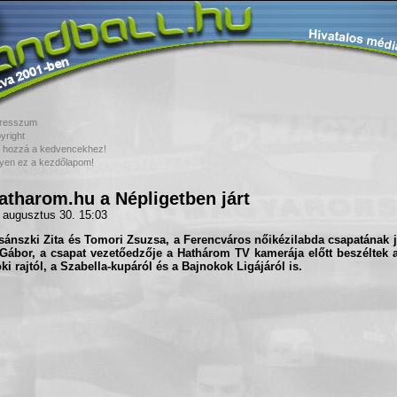
resszum
yright
 hozzá a kedvencekhez!
yen ez a kezdőlapom!
atharom.hu a Népligetben járt
 augusztus 30. 15:03
ánszki Zita
és
Tomori Zsuzsa
, a
Ferencváros
nőikézilabda csapatának j
 Gábor
, a csapat vezetőedzője a
Hathárom TV
kamerája előtt beszéltek
ki rajtól, a
Szabella-kupá
ról és a
Bajnokok Ligájá
ról is.