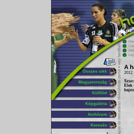
Imp
Cop
Add
Leg
A h
Összes cikk
2012.
Szucs
Magyarország
Elek
bajno
Külföld
Képgaléria
Archívum
Keresés