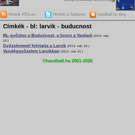
Híreink RSS-en
Híreink a Twitteren
handball.hu blog
Címkék - bl: larvik - buducnost
BL-győztes a Budućnost, a bronz a Vardaré
(2015. máj.
10.)
Győzelemmel folytatja a Larvik
(2013. már. 16.)
Vendéggyőzelem Larvikban
(2012. már. 31.)
©handball.hu 2001-2026