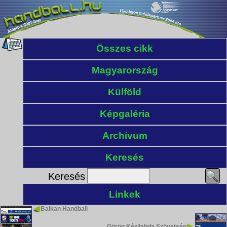
Összes cikk
Magyarország
Külföld
Képgaléria
Archívum
Keresés
Keresés
Linkek
Balkan Handball
Görög Kézilabda Szövetség