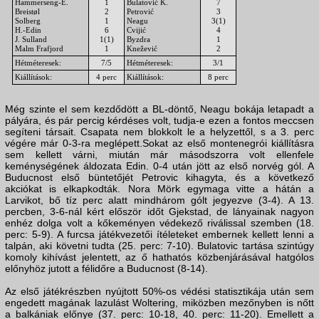
Hammerseng-E.
1
Bulatović K.
7
Breistøl
2
Petrović
3
Solberg
1
Neagu
3(1)
H.-Edin
6
Cvijić
4
J. Sulland
1(1)
Byzdra
1
Malm Frafjord
1
Knežević
2
Hétméteresek:
7/5
Hétméteresek:
3/1
Kiállítások:
4 perc
Kiállítások:
8 perc
Még szinte el sem kezdődött a BL-döntő, Neagu bokája letapadt a
pályára, és pár percig kérdéses volt, tudja-e ezen a fontos meccsen
segíteni társait. Csapata nem blokkolt le a helyzettől, s a 3. perc
végére már 0-3-ra meglépett.Sokat az első montenegrói kiállításra
sem kellett várni, miután már másodszorra volt ellenfele
keménységének áldozata Edin. 0-4 után jött az első norvég gól. A
Buducnost első büntetőjét Petrovic kihagyta, és a következő
akciókat is elkapkodták. Nora Mörk egymaga vitte a hátán a
Larvikot, bő tíz perc alatt mindhárom gólt jegyezve (3-4). A 13.
percben, 3-6-nál kért először időt Gjekstad, de lányainak nagyon
enhéz dolga volt a kőkeményen védekező riválissal szemben (18.
perc: 5-9). A furcsa játékvezetői ítéleteket embernek kellett lenni a
talpán, aki követni tudta (25. perc: 7-10). Bulatovic tartása szintúgy
komoly kihívást jelentett, az ő hathatós közbenjárásával hatgólos
előnyhöz jutott a félidőre a Buducnost (8-14).
Az első játékrészben nyújtott 50%-os védési statisztikája után sem
engedett magának lazulást Woltering, miközben mezőnyben is nőtt
a balkániak előnye (37. perc: 10-18, 40. perc: 11-20). Emellett a