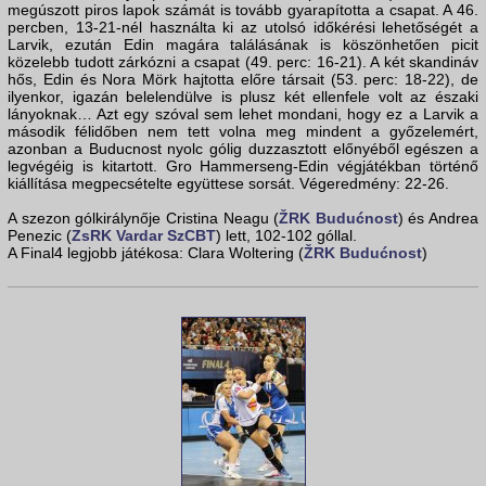
megúszott piros lapok számát is tovább gyarapította a csapat. A 46.
percben, 13-21-nél használta ki az utolsó időkérési lehetőségét a
Larvik, ezután Edin magára találásának is köszönhetően picit
közelebb tudott zárkózni a csapat (49. perc: 16-21). A két skandináv
hős, Edin és Nora Mörk hajtotta előre társait (53. perc: 18-22), de
ilyenkor, igazán belelendülve is plusz két ellenfele volt az északi
lányoknak… Azt egy szóval sem lehet mondani, hogy ez a Larvik a
második félidőben nem tett volna meg mindent a győzelemért,
azonban a Buducnost nyolc gólig duzzasztott előnyéből egészen a
legvégéig is kitartott. Gro Hammerseng-Edin végjátékban történő
kiállítása megpecsételte együttese sorsát. Végeredmény: 22-26.
A szezon gólkirálynője Cristina Neagu (
ŽRK Budućnost
) és Andrea
Penezic (
ZsRK Vardar SzCBT
) lett, 102-102 góllal.
A Final4 legjobb játékosa: Clara Woltering (
ŽRK Budućnost
)