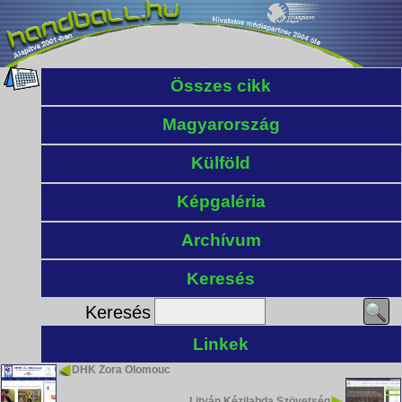
Összes cikk
Magyarország
Külföld
Képgaléria
Archívum
Keresés
Keresés
Linkek
DHK Zora Olomouc
Litván Kézilabda Szövetség