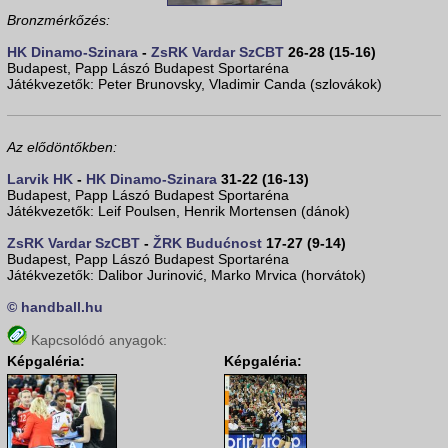
Bronzmérkőzés:
HK Dinamo-Szinara
-
ZsRK Vardar SzCBT
26-28 (15-16)
Budapest, Papp Lászó Budapest Sportaréna
Játékvezetők: Peter Brunovsky, Vladimir Canda (szlovákok)
Az elődöntőkben:
Larvik HK
-
HK Dinamo-Szinara
31-22 (16-13)
Budapest, Papp Lászó Budapest Sportaréna
Játékvezetők: Leif Poulsen, Henrik Mortensen (dánok)
ZsRK Vardar SzCBT
-
ŽRK Budućnost
17-27 (9-14)
Budapest, Papp Lászó Budapest Sportaréna
Játékvezetők: Dalibor Jurinović, Marko Mrvica (horvátok)
© handball.hu
Kapcsolódó anyagok:
Képgaléria:
Képgaléria: