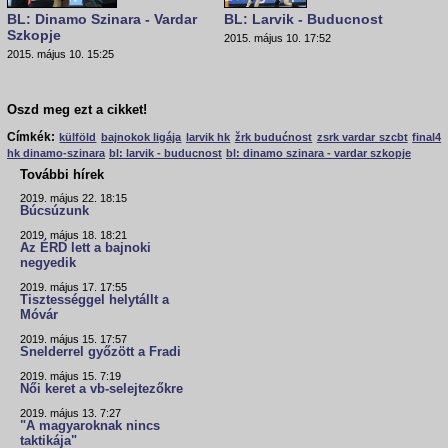
BL: Dinamo Szinara - Vardar
BL: Larvik - Buducnost
Szkopje
2015. május 10. 17:52
2015. május 10. 15:25
Oszd meg ezt a cikket!
Címkék:
külföld
bajnokok ligája
larvik hk
žrk budućnost
zsrk vardar szcbt
final4
hk dinamo-szinara
bl: larvik - buducnost
bl: dinamo szinara - vardar szkopje
További hírek
2019. május 22. 18:15
Búcsúzunk
2019. május 18. 18:21
Az ÉRD lett a bajnoki
negyedik
2019. május 17. 17:55
Tisztességgel helytállt a
Móvár
2019. május 15. 17:57
Snelderrel győzött a Fradi
2019. május 15. 7:19
Női keret a vb-selejtezőkre
2019. május 13. 7:27
"A magyaroknak nincs
taktikája"