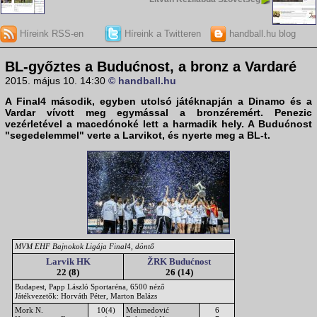
Híreink RSS-en
Híreink a Twitteren
handball.hu blog
BL-győztes a Budućnost, a bronz a Vardaré
2015. május 10. 14:30
© handball.hu
A Final4 második, egyben utolsó játéknapján a Dinamo és a
Vardar vívott meg egymással a bronzéremért. Penezic
vezérletével a macedónoké lett a harmadik hely. A Budućnost
"segedelemmel" verte a Larvikot, és nyerte meg a BL-t.
MVM EHF Bajnokok Ligája Final4, döntő
Larvik HK
ŽRK Budućnost
22 (8)
26 (14)
Budapest, Papp László Sportaréna, 6500 néző
Játékvezetők: Horváth Péter, Marton Balázs
Mork N.
10(4)
Mehmedović
6