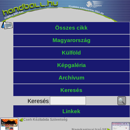
Összes cikk
Magyarország
Külföld
Képgaléria
Archívum
Keresés
Keresés
Linkek
Cseh Kézilabda Szövetség
Nagykanizsai Izzó SE