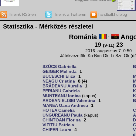
Híreink RSS-en
Híreink a Twitteren
handball.hu blog
Statisztika - Mérkőzés részletei
Románia
-
Ango
19
23
(9-11)
2016. augusztus 7. 0:50
Játékvezetők: Ko Bon Ok, Li Sze Ok (dé
SZŰCS Gabriella
B
GEIGER Melinda
1
BUCESCHI Eliza
1
M
NEAGU Cristina
8 (4)
M
BRĂDEANU Aurelia
1
B
PERIANU Gabriela
K
MUNTEANU Ionica
(kapus)
K
ARDEAN ELISEI Valentina
1
B
MANEA Oana Andreea
1
HOTEA Camelia
C
UNGUREANU Paula
(kapus)
A
CHINTOAN Florina
2
D
VIZITIU Patricia
C
CHIPER Laura
4
V
d