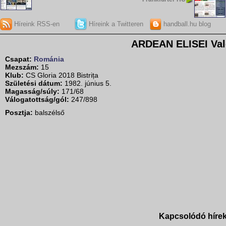
Híreink RSS-en
Híreink a Twitteren
handball.hu blog
ARDEAN ELISEI Val
Csapat:
Románia
Mezszám:
15
Klub:
CS Gloria 2018 Bistrița
Születési dátum:
1982. június 5.
Magasság/súly:
171/68
Válogatottság/gól:
247/898
Posztja:
balszélső
Kapcsolódó híre