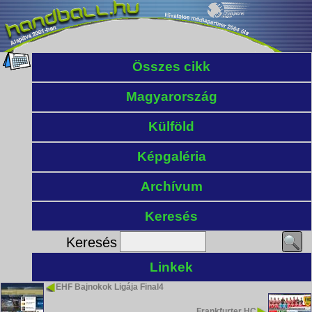
Összes cikk
Magyarország
Külföld
Képgaléria
Archívum
Keresés
Keresés
Linkek
EHF Bajnokok Ligája Final4
Frankfurter HC