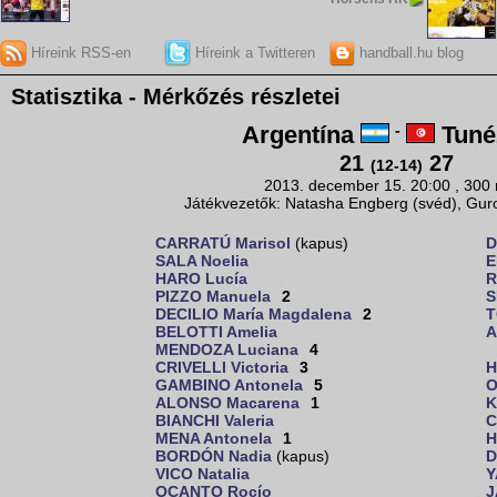
Híreink RSS-en
Híreink a Twitteren
handball.hu blog
Statisztika - Mérkőzés részletei
Argentína
-
Tuné
21
27
(12-14)
2013. december 15. 20:00 , 300
Játékvezetők: Natasha Engberg (svéd), Gur
CARRATÚ Marisol
(kapus)
D
SALA Noelia
E
HARO Lucía
R
PIZZO Manuela
2
S
DECILIO María Magdalena
2
T
BELOTTI Amelia
A
MENDOZA Luciana
4
CRIVELLI Victoria
3
H
GAMBINO Antonela
5
O
ALONSO Macarena
1
K
BIANCHI Valeria
C
MENA Antonela
1
H
BORDÓN Nadia
(kapus)
D
VICO Natalia
Y
OCANTO Rocío
J