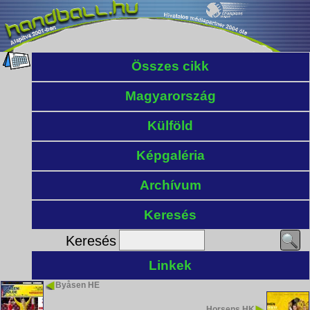
Összes cikk
Magyarország
Külföld
Képgaléria
Archívum
Keresés
Keresés
Linkek
Byåsen HE
Horsens HK