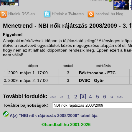
Híreink RSS-en
Híreink a Twitteren
handball.hu blog
Menetrend - NBI nők rájátszás 2008/2009 - 3. 
Figyelem!
A bajnoki mérkőzések időpontja tájékoztató jellegű! A tényleges idő
illetve a résztvevő egyesületek közös megegyezése alapján dől el. M
hogy nem az itt látható időpontban rendezik meg. Éppen ezért a
han
nem vállal!
időpont
forduló
mérkőzés
2009. május 1. 17:00
3.
Békéscsaba - FTC
1.
2009. május 2. 17:00
3.
DVSC - Győr
2.
További fordulók:
««
«
1
2
[3]
4
5
6
»
»»
További bajnokságok:
A(z) "NBI nők rájátszás 2008/2009" tabellája
©handball.hu 2001-2026