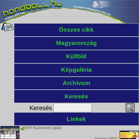
Összes cikk
Magyarország
Külföld
Képgaléria
Archívum
Keresés
Keresés
Linkek
EHF Bajnokok Ligája
Tertnes HE