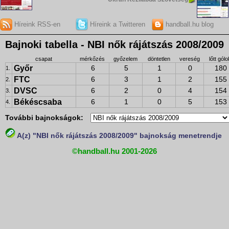
Híreink RSS-en
Híreink a Twitteren
handball.hu blog
Bajnoki tabella - NBI nők rájátszás 2008/2009
csapat
mérkőzés
győzelem
döntetlen
vereség
lőtt gólo
Győr
6
5
1
0
180
1.
FTC
6
3
1
2
155
2.
DVSC
6
2
0
4
154
3.
Békéscsaba
6
1
0
5
153
4.
További bajnokságok:
A(z) "NBI nők rájátszás 2008/2009" bajnokság menetrendje
©handball.hu 2001-2026