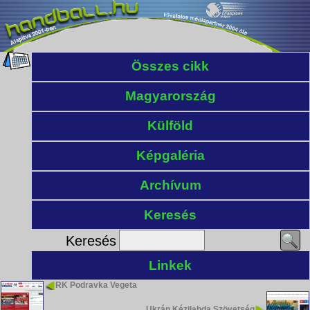
Összes cikk
Magyarország
Külföld
Képgaléria
Archívum
Keresés
Keresés
Linkek
RK Podravka Vegeta
Ukrán Kézilabda Szövetség