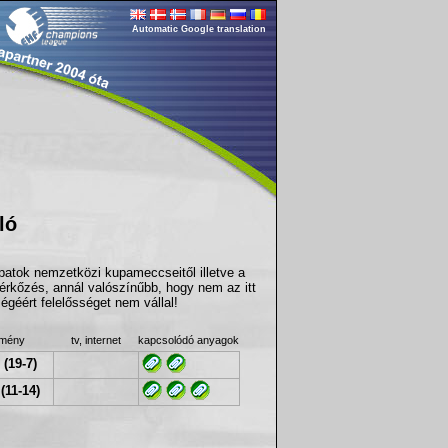
Automatic Google translation
ló
apatok nemzetközi kupameccseitől illetve a
érkőzés, annál valószínűbb, hogy nem az itt
géért felelősséget nem vállal!
dmény
tv, internet
kapcsolódó anyagok
 (19-7)
(11-14)