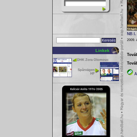
NB I.
2009. á
Linkek
Továb
DHK Zora Olomouc
Tová
Spårvägen
HF
A(