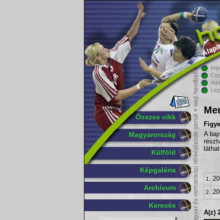
Imp
Cop
Add
Leg
Men
Összes cikk
Figy
Magyarország
A baj
részt
látha
Külföld
Képgaléria
20
1.
Archívum
20
2.
Keresés
A(z) 