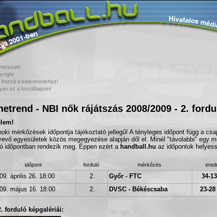
resszum
yright
 hozzá a kedvencekhez!
yen ez a kezdőlapom!
etrend - NBI nők rájátszás 2008/2009 - 2. fordu
elem!
noki mérkőzések időpontja tájékoztató jellegű! A tényleges időpont függ a cs
vevő egyesületek közös megegyezése alapján dől el. Minél "távolabbi" egy m
tó időpontban rendezik meg. Éppen ezért a
handball.hu
az időpontok helyessé
időpont
forduló
mérkőzés
ere
09. április 26. 18:00
2.
Győr - FTC
34-13
09. május 16. 18:00
2.
DVSC - Békéscsaba
23-28 
2. forduló képgalériái: