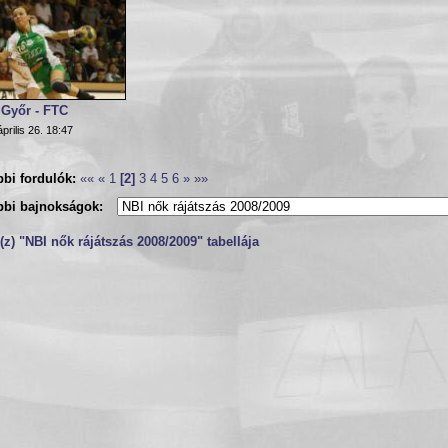
 Győr - FTC
prilis 26. 18:47
bi fordulók:
««
«
1
[2]
3
4
5
6
»
»»
bbi bajnokságok:
z) "NBI nők rájátszás 2008/2009" tabellája