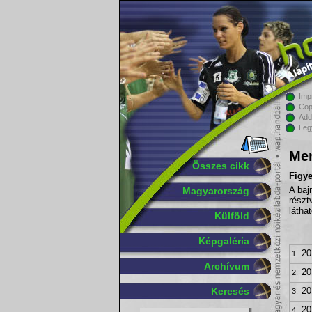
Imp
Cop
Add
Leg
Men
Összes cikk
Figy
Magyarország
A baj
részt
látha
Külföld
Képgaléria
20
1.
Archívum
20
2.
Keresés
20
3.
20
4.