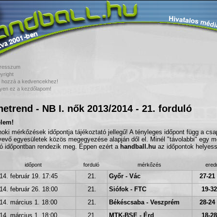
resszum
yright
 hozzá a kedvencekhez!
yen ez a kezdőlapom!
etrend - NB I. nők 2013/2014 - 21. forduló
elem!
noki mérkőzések időpontja tájékoztató jellegű! A tényleges időpont függ a cs
vevő egyesületek közös megegyezése alapján dől el. Minél "távolabbi" egy m
tó időpontban rendezik meg. Éppen ezért a
handball.hu
az időpontok helyessé
időpont
forduló
mérkőzés
ere
14. február 19. 17:45
21.
Győr - Vác
27-21 
14. február 26. 18:00
21.
Siófok - FTC
19-32
14. március 1. 18:00
21.
Békéscsaba - Veszprém
28-24 
14. március 1. 18:00
21.
MTK-BSE - Érd
18-28