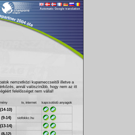
Automatic Google translation
apatok nemzetközi kupameccseitől illetve a
érkőzés, annál valószínűbb, hogy nem az itt
géért felelősséget nem vállal!
dmény
tv, internet
kapcsolódó anyagok
(14-10)
 (9-14)
siofokkc.hu
(13-14)
 (8-12)