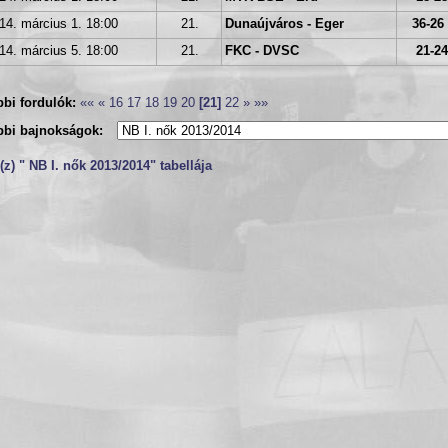
14. március 1. 18:00
21.
Dunaújváros - Eger
36-26 
14. március 5. 18:00
21.
FKC - DVSC
21-24
bi fordulók:
««
«
16
17
18
19
20
[21]
22
»
»»
bbi bajnokságok:
z) " NB I. nők 2013/2014" tabellája