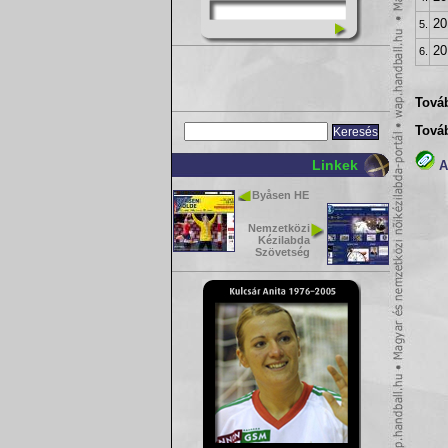
20
5.
20
6.
Továb
Tová
Linkek
A(
Byåsen HE
Nemzetközi
Kézilabda
Szövetség