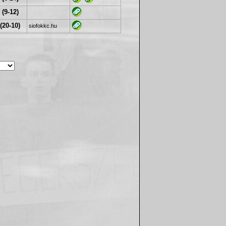
 (9-12)
(20-10)
siofokkc.hu