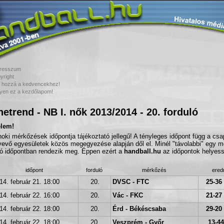
resszum
yright
 hozzá a kedvencekhez!
yen ez a kezdőlapom!
etrend - NB I. nők 2013/2014 - 20. forduló
elem!
noki mérkőzések időpontja tájékoztató jellegű! A tényleges időpont függ a cs
vevő egyesületek közös megegyezése alapján dől el. Minél "távolabbi" egy m
tó időpontban rendezik meg. Éppen ezért a
handball.hu
az időpontok helyessé
időpont
forduló
mérkőzés
ere
14. február 21. 18:00
20.
DVSC - FTC
25-36 
14. február 22. 16:00
20.
Vác - FKC
21-27 
14. február 22. 18:00
20.
Érd - Békéscsaba
29-20 
14. február 22. 18:00
20.
Veszprém - Győr
13-44