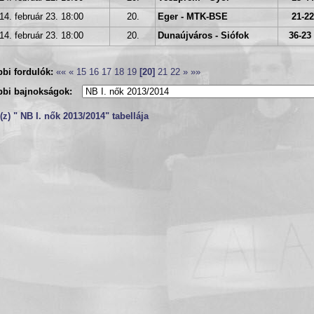
14. február 23. 18:00
20.
Eger - MTK-BSE
21-22
14. február 23. 18:00
20.
Dunaújváros - Siófok
36-23 
bi fordulók:
««
«
15
16
17
18
19
[20]
21
22
»
»»
bbi bajnokságok:
z) " NB I. nők 2013/2014" tabellája