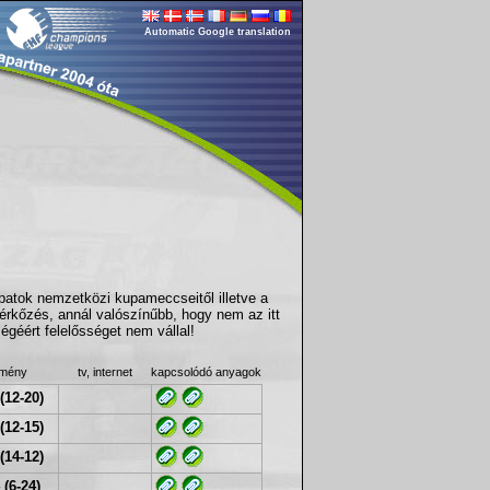
Automatic Google translation
apatok nemzetközi kupameccseitől illetve a
érkőzés, annál valószínűbb, hogy nem az itt
géért felelősséget nem vállal!
dmény
tv, internet
kapcsolódó anyagok
(12-20)
(12-15)
(14-12)
 (6-24)