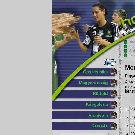
Imp
Cop
Add
Leg
Men
Összes cikk
Figy
Magyarország
A baj
részt
látha
Külföld
Képgaléria
20
1.
Archívum
20
2.
Keresés
20
3.
20
4.