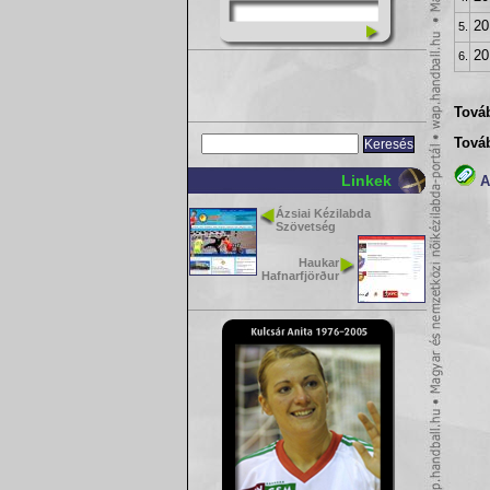
20
5.
20
6.
Továb
Tová
Linkek
A(
Ázsiai Kézilabda
Szövetség
Haukar
Hafnarfjörður