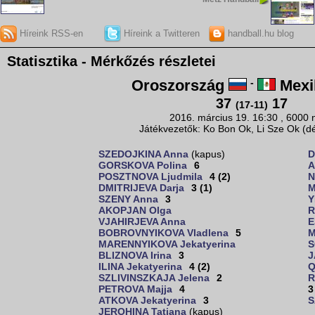
Híreink RSS-en
Híreink a Twitteren
handball.hu blog
Statisztika - Mérkőzés részletei
Oroszország
-
Mexi
37
17
(17-11)
2016. március 19. 16:30 , 6000 
Játékvezetők: Ko Bon Ok, Li Sze Ok (dé
SZEDOJKINA Anna
(kapus)
D
GORSKOVA Polina
6
A
POSZTNOVA Ljudmila
4 (2)
N
DMITRIJEVA Darja
3 (1)
M
SZENY Anna
3
Y
AKOPJAN Olga
R
VJAHIRJEVA Anna
E
BOBROVNYIKOVA Vladlena
5
M
MARENNYIKOVA Jekatyerina
S
BLIZNOVA Irina
3
J
ILINA Jekatyerina
4 (2)
Q
SZLIVINSZKAJA Jelena
2
R
PETROVA Majja
4
3
ATKOVA Jekatyerina
3
S
JEROHINA Tatjana
(kapus)