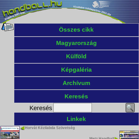
Összes cikk
Magyarország
Külföld
Képgaléria
Archívum
Keresés
Keresés
Linkek
Horvát Kézilabda Szövetség
Metz Handball