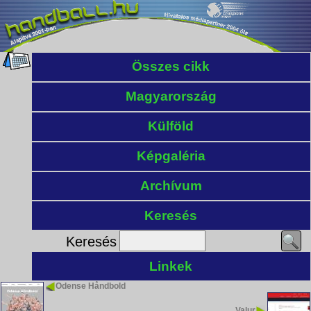
Összes cikk
Magyarország
Külföld
Képgaléria
Archívum
Keresés
Keresés
Linkek
Odense Håndbold
Valur