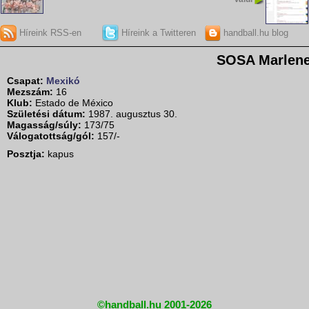
Híreink RSS-en
Híreink a Twitteren
handball.hu blog
SOSA Marlen
Csapat:
Mexikó
Mezszám:
16
Klub:
Estado de México
Születési dátum:
1987. augusztus 30.
Magasság/súly:
173/75
Válogatottság/gól:
157/-
Posztja:
kapus
©handball.hu 2001-2026