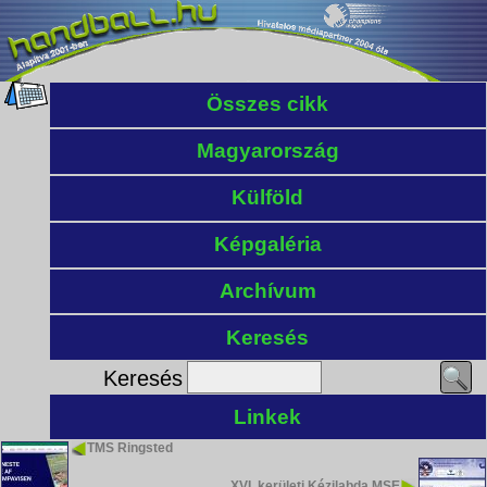
Összes cikk
Magyarország
Külföld
Képgaléria
Archívum
Keresés
Keresés
Linkek
TMS Ringsted
XVI. kerületi Kézilabda MSE