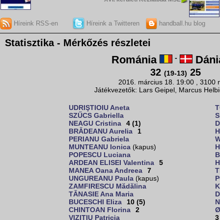
Híreink RSS-en
Híreink a Twitteren
handball.hu blog
Statisztika - Mérkőzés részletei
Románia
-
Dáni
32
25
(19-13)
2016. március 18. 19:00 , 3100 
Játékvezetők: Lars Geipel, Marcus Helb
UDRIŞTIOIU Aneta
T
SZŰCS Gabriella
S
NEAGU Cristina
4 (1)
D
BRĂDEANU Aurelia
1
H
PERIANU Gabriela
W
MUNTEANU Ionica
(kapus)
H
POPESCU Luciana
B
ARDEAN ELISEI Valentina
5
H
MANEA Oana Andreea
7
T
UNGUREANU Paula
(kapus)
P
ZAMFIRESCU Mădălina
K
TĂNASIE Ana Maria
D
BUCESCHI Eliza
10 (5)
N
CHINTOAN Florina
2
Ø
VIZITIU Patricia
3