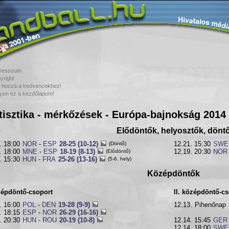
resszum
yright
 hozzá a kedvencekhez!
yen ez a kezdőlapom!
tisztika - mérkőzések - Európa-bajnokság 2014
Elődöntők, helyosztők, dönt
. 18:00
NOR
-
ESP
28-25 (10-12)
(Döntő)
12.21. 15:30
SWE
. 18:00
MNE
-
ESP
18-19 (8-13)
(Elődöntő)
12.19. 20:30
NOR
. 15:30
HUN
-
FRA
25-26 (13-16)
(5-6. hely)
Középdöntők
zépdöntő-csoport
II. középdöntő-cs
. 16:00
POL
-
DEN
19-28 (9-9)
12.13.
Pihenőnap
. 18:15
ESP
-
NOR
26-29 (16-16)
. 20:30
HUN
-
ROU
20-19 (10-8)
12.14. 15:45
GER
12.14. 18:00
SWE