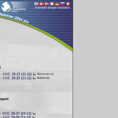
Automatic Google translation
ő
-
MNE
25-23 (11-12)
(Bronzmeccs)
-
SWE
29-25 (13-11)
(Elődöntő)
oport
-
MNE
20-27 (10-12)
-
FRA
29-26 (12-14)