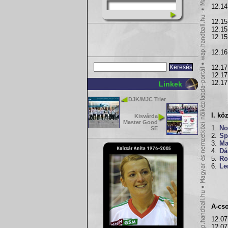
12.14
12.15
12.15
12.15
12.16
12.17
12.17
12.17
Linkek
DJK/MJC Trier
I. kö
Kisvárda
Master Good
1.
No
SE
2.
Sp
3.
Ma
4.
Dá
5.
Ro
6.
Le
A-cs
12.07
12.07