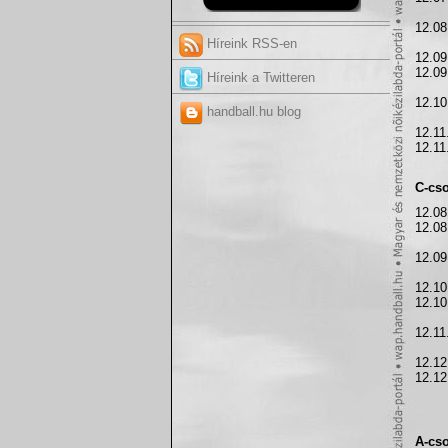
12.08
Híreink RSS-en
12.09
12.09
Híreink a Twitteren
12.10
handball.hu blog
12.11
12.11
C-cs
12.08
12.08
12.09
12.10
12.10
12.11
12.12
12.12
A-cs