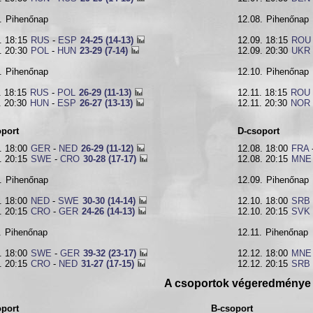
.
Pihenőnap
12.08.
Pihenőnap
. 18:15
RUS
-
ESP
24-25 (14-13)
12.09. 18:15
ROU
. 20:30
POL
-
HUN
23-29 (7-14)
12.09. 20:30
UKR
.
Pihenőnap
12.10.
Pihenőnap
. 18:15
RUS
-
POL
26-29 (11-13)
12.11. 18:15
ROU
. 20:30
HUN
-
ESP
26-27 (13-13)
12.11. 20:30
NOR
oport
D-csoport
. 18:00
GER
-
NED
26-29 (11-12)
12.08. 18:00
FRA
. 20:15
SWE
-
CRO
30-28 (17-17)
12.08. 20:15
MNE
.
Pihenőnap
12.09.
Pihenőnap
. 18:00
NED
-
SWE
30-30 (14-14)
12.10. 18:00
SRB
. 20:15
CRO
-
GER
24-26 (14-13)
12.10. 20:15
SVK
.
Pihenőnap
12.11.
Pihenőnap
. 18:00
SWE
-
GER
39-32 (23-17)
12.12. 18:00
MNE
. 20:15
CRO
-
NED
31-27 (17-15)
12.12. 20:15
SRB
A csoportok végeredménye
oport
B-csoport