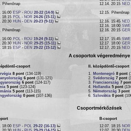
.
Pihenőnap
12.14. 20:15
NED
. 16:00
ESP
-
ROU
20-22 (14-9)
12.15.
Pihenőnap
. 18:15
POL
-
NOR
24-26 (15-11)
. 20:30
HUN
-
DEN
20-23 (9-11)
12.16. 15:45
NED
12.16. 18:00
SWE
.
Pihenőnap
12.16. 20:15
GER
. 16:00
POL
-
ROU
19-24 (9-11)
12.17. 15:45
SWE
. 20:30
HUN
-
NOR
29-25 (15-11)
12.17. 18:00
GER
. 18:15
ESP
-
DEN
29-22 (15-12)
12.17. 20:15
NED
A csoportok végeredménye
zépdöntő-csoport
II. középdöntő-csoport
rvégia
8 pont
(134-119)
1.
Montenegró
8 pont
(
anyolország
6 pont
(131-121)
2.
Svédország
7 pont
(
gyarország
6 pont
(124-117)
3.
Franciaország
7 pon
nia
5 pont
(123-124)
4.
Hollandia
5 pont
(13
mánia
5 pont
(113-115)
5.
Németország
3 pont
ngyelország
0 pont
(107-136)
6.
Szlovákia
0 pont
(10
Csoportmérkőzések
oport
B-csoport
. 18:00
ESP
-
POL
29-22 (16-13)
12.07. 18:15
NOR
. 20:30
HUN
-
RUS
29-29 (14-15)
12.07. 20:30
DEN