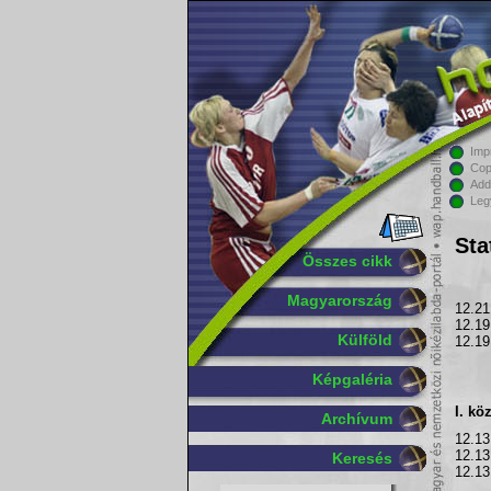
Imp
Cop
Add
Leg
Sta
Összes cikk
Magyarország
12.21
12.19
Külföld
12.19
Képgaléria
I. kö
Archívum
12.13
12.13
Keresés
12.13