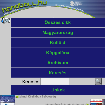
Összes cikk
Magyarország
Külföld
Képgaléria
Archívum
Keresés
Keresés
Linkek
Izlandi Kézilabda Szövetség
Macedón Kézilabda Szövetség