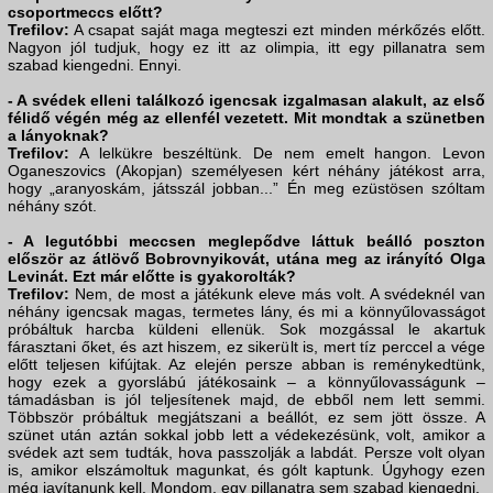
csoportmeccs előtt?
Trefilov:
A csapat saját maga megteszi ezt minden mérkőzés előtt.
Nagyon jól tudjuk, hogy ez itt az olimpia, itt egy pillanatra sem
szabad kiengedni. Ennyi.
- A svédek elleni találkozó igencsak izgalmasan alakult, az első
félidő végén még az ellenfél vezetett. Mit mondtak a szünetben
a lányoknak?
Trefilov:
A lelkükre beszéltünk. De nem emelt hangon. Levon
Oganeszovics (Akopjan) személyesen kért néhány játékost arra,
hogy „aranyoskám, játsszál jobban...” Én meg ezüstösen szóltam
néhány szót.
- A legutóbbi meccsen meglepődve láttuk beálló poszton
először az átlövő Bobrovnyikovát, utána meg az irányító Olga
Levinát. Ezt már előtte is gyakorolták?
Trefilov:
Nem, de most a játékunk eleve más volt. A svédeknél van
néhány igencsak magas, termetes lány, és mi a könnyűlovasságot
próbáltuk harcba küldeni ellenük. Sok mozgással le akartuk
fárasztani őket, és azt hiszem, ez sikerült is, mert tíz perccel a vége
előtt teljesen kifújtak. Az elején persze abban is reménykedtünk,
hogy ezek a gyorslábú játékosaink – a könnyűlovasságunk –
támadásban is jól teljesítenek majd, de ebből nem lett semmi.
Többször próbáltuk megjátszani a beállót, ez sem jött össze. A
szünet után aztán sokkal jobb lett a védekezésünk, volt, amikor a
svédek azt sem tudták, hova passzolják a labdát. Persze volt olyan
is, amikor elszámoltuk magunkat, és gólt kaptunk. Úgyhogy ezen
még javítanunk kell. Mondom, egy pillanatra sem szabad kiengedni.