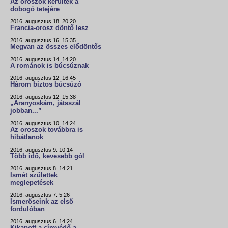
Az oroszok kerültek a
dobogó tetejére
2016. augusztus 18. 20:20
Francia-orosz döntő lesz
2016. augusztus 16. 15:35
Megvan az összes elődöntős
2016. augusztus 14. 14:20
A románok is búcsúznak
2016. augusztus 12. 16:45
Három biztos búcsúzó
2016. augusztus 12. 15:38
„Aranyoskám, játsszál
jobban...”
2016. augusztus 10. 14:24
Az oroszok továbbra is
hibátlanok
2016. augusztus 9. 10:14
Több idő, kevesebb gól
2016. augusztus 8. 14:21
Ismét születtek
meglepetések
2016. augusztus 7. 5:26
Ismerőseink az első
fordulóban
2016. augusztus 6. 14:24