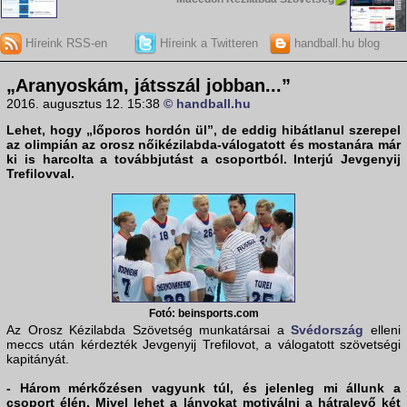
Híreink RSS-en
Híreink a Twitteren
handball.hu blog
„Aranyoskám, játsszál jobban...”
2016. augusztus 12. 15:38
© handball.hu
Lehet, hogy „lőporos hordón ül”, de eddig hibátlanul szerepel
az olimpián az orosz nőikézilabda-válogatott és mostanára már
ki is harcolta a továbbjutást a csoportból. Interjú Jevgenyij
Trefilovval.
Fotó: beinsports.com
Az Orosz Kézilabda Szövetség munkatársai a
Svédország
elleni
meccs után kérdezték Jevgenyij Trefilovot, a válogatott szövetségi
kapitányát.
- Három mérkőzésen vagyunk túl, és jelenleg mi állunk a
csoport élén. Mivel lehet a lányokat motiválni a hátralevő két