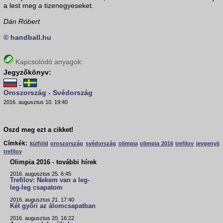
a lest meg a tizenegyeseket.
Dán Róbert
© handball.hu
Kapcsolódó anyagok:
Jegyzőkönyv:
-
Oroszország - Svédország
2016. augusztus 10. 19:40
Oszd meg ezt a cikket!
Címkék:
külföld
oroszország
svédország
olimpia
olimpia 2016
trefilov
jevgenyij
trefilov
Olimpia 2016 - további hírek
2016. augusztus 25. 6:45
Trefilov: Nekem van a leg-
leg-leg csapatom
2016. augusztus 21. 17:40
Két győri az álomcsapatban
2016. augusztus 20. 16:22