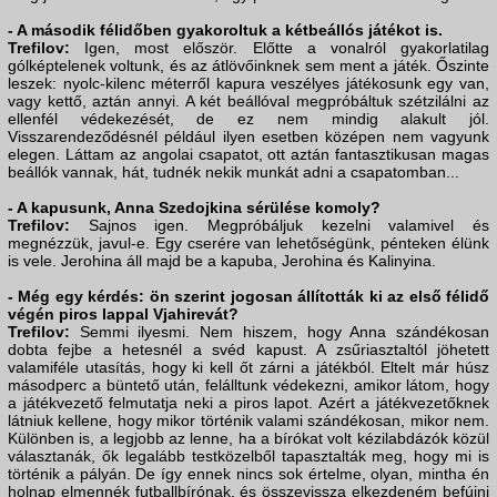
- A második félidőben gyakoroltuk a kétbeállós játékot is.
Trefilov:
Igen, most először. Előtte a vonalról gyakorlatilag
gólképtelenek voltunk, és az átlövőinknek sem ment a játék. Őszinte
leszek: nyolc-kilenc méterről kapura veszélyes játékosunk egy van,
vagy kettő, aztán annyi. A két beállóval megpróbáltuk szétzilálni az
ellenfél védekezését, de ez nem mindig alakult jól.
Visszarendeződésnél például ilyen esetben középen nem vagyunk
elegen. Láttam az angolai csapatot, ott aztán fantasztikusan magas
beállók vannak, hát, tudnék nekik munkát adni a csapatomban...
- A kapusunk, Anna Szedojkina sérülése komoly?
Trefilov:
Sajnos igen. Megpróbáljuk kezelni valamivel és
megnézzük, javul-e. Egy cserére van lehetőségünk, pénteken élünk
is vele. Jerohina áll majd be a kapuba, Jerohina és Kalinyina.
- Még egy kérdés: ön szerint jogosan állították ki az első félidő
végén piros lappal Vjahirevát?
Trefilov:
Semmi ilyesmi. Nem hiszem, hogy Anna szándékosan
dobta fejbe a hetesnél a svéd kapust. A zsűriasztaltól jöhetett
valamiféle utasítás, hogy ki kell őt zárni a játékból. Eltelt már húsz
másodperc a büntető után, felálltunk védekezni, amikor látom, hogy
a játékvezető felmutatja neki a piros lapot. Azért a játékvezetőknek
látniuk kellene, hogy mikor történik valami szándékosan, mikor nem.
Különben is, a legjobb az lenne, ha a bírókat volt kézilabdázók közül
választanák, ők legalább testközelből tapasztalták meg, hogy mi is
történik a pályán. De így ennek nincs sok értelme, olyan, mintha én
holnap elmennék futballbírónak, és összevissza elkezdeném befújni