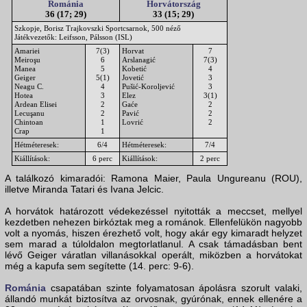
Románia
Horvátország
36 (17; 29)
33 (15; 29)
Szkopje, Borisz Trajkovszki Sportcsarnok, 500 néző
Játékvezetők: Leifsson, Pálsson (ISL)
Amariei
7(3)
Horvat
7
Meiroşu
6
Arslanagić
7(3)
Manea
5
Kobetić
4
Geiger
5(1)
Jovetić
3
Neagu C.
4
Pušić-Koroljević
3
Hotea
3
Elez
3(1)
Ardean Elisei
2
Gaće
2
Lecuşanu
2
Pavić
2
Chintoan
1
Lovrić
2
Crap
1
Hétméteresek:
6/4
Hétméteresek:
7/4
Kiállítások:
6 perc
Kiállítások:
2 perc
A találkozó kimaradói: Ramona Maier, Paula Ungureanu (ROU),
illetve Miranda Tatari és Ivana Jelcic.
A horvátok határozott védekezéssel nyitották a meccset, mellyel
kezdetben nehezen birkóztak meg a románok. Ellenfelükön nagyobb
volt a nyomás, hiszen érezhető volt, hogy akár egy kimaradt helyzet
sem marad a túloldalon megtorlatlanul. A csak támadásban bent
lévő Geiger váratlan villanásokkal operált, miközben a horvátokat
még a kapufa sem segítette (14. perc: 9-6).
Románia
csapatában szinte folyamatosan ápolásra szorult valaki,
állandó munkát biztosítva az orvosnak, gyúrónak, ennek ellenére a