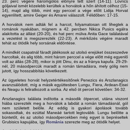
23. perc végére háromgólos előnyre tett szert (14-11). Lovrics
góljaival ismét közelebb kerültek a horvátok a hőn áhított célhoz (15-
14), majd alig több, mint egy perccel a vége előtt Lidija Horvat
egyenlített, amire Geiger és Amarei válaszolt. Félidőben: 17-15.
A horvátok nem adták fel a harcot, folyamatosan ott lihegtek a
románok nyakában, mígnem a 42. percben Nikica Pusics egálra
alakította az állást (20-20), és hat perc múlva Anita Gace találatával
a vezetést is megszerezték (22-23). A mérkőzés végére maradt
tehát az ötödik hely sorsának eldöntése.
A mindkét csapatnál fáradt játékosok az utolsó erejüket összeszedve
harcoltak, és alig több, mint három perccel a vége előtt még egyenlő
volt az állás (28-28), mikor is jött Dinu, és az a fránya kapufa. 29-29-
nél, 20 másodpercük maradt a román támadásra, mely gólig nem
jutott, így hosszabbítás következett.
Az ügyeletes horvát helyzetértékesítőnek Penezics és Arszlanagics
avanzsálódott, míg a másik együttesben Lungu, Fiera, Ardean-Eisei
és Neagu is feliratkozott a sorba. Az első öt percet követően: 34-32.
Arszlanagics találata indította a második ötpercet, utána viszont
hiába szerezték meg a horvátok a labdát a román támadásnál, gól
nem született belőle. Az eddig is gyakori ápolások tovább
sokasodtak, és ezúttal Maneáé tartott legtovább. Lungu belőtte a
büntetőt, és az utolsó másodpercekben még egyet is bepréseltek
Grubisics kapujába, így
Románia
szerezte meg az ötödik helyet.