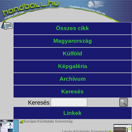
Összes cikk
Magyarország
Külföld
Képgaléria
Archívum
Keresés
Keresés
Linkek
Európai Kézilabda Szövetség
Litván Kézilabda Szövetség