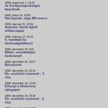
2009. augusztus 1. 18:22
Az Európa-bajnokságra
készülnek
2009. június 24. 20:00
Hat bajnoki, négy MK-meccs
2009. március 31. 10:59
Andorka: Derült égből
villámcsapás
2009. március 12. 12:53
II. handball.hu
közönségtalálkozó
2008. december 24. 0:01
Békés, szeretetteljes
karácsonyt!
2008. december 22. 15:57
Búcsúzunk
2008. december 19. 20:16
Eb, szurkolói szemmel - 3.
rész
2008. december 19. 12:50
Elhunyt a fehérorosz
válogatott
2008. december 18. 19:29
Eb, szurkolói szemmel - 2.
rész