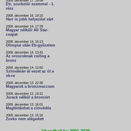
2008. december 17. 19:08
Eb, szurkolói szemmel - 1.
rész
2008. december 16. 19:15
Herr is jobb helyezést várt
2008. december 14. 17:39
Magyar nélküli All Star-
csapat
2008. december 14. 15:13
Olimpiai után Eb-győzelem
2008. december 14. 13:41
Az oroszoknak csillog a
bronz
2008. december 14. 12:55
Szlovákián át vezet az út a
vb-re
2008. december 13. 22:36
Magyarok a bronzmeccsen
2008. december 13. 19:31
Jurack nélkül a bronzért
2008. december 13. 16:01
Megtörténhet a címvédés
2008. december 13. 15:16
Zovko nem elégedett
©handball.hu 2001-2026