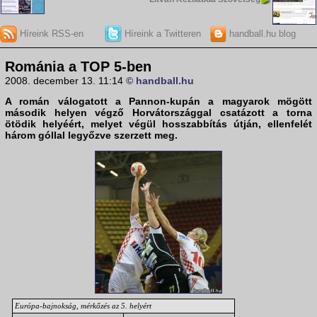
Híreink RSS-en
Híreink a Twitteren
handball.hu blog
Románia a TOP 5-ben
2008. december 13. 11:14
© handball.hu
A
román válogatott
a Pannon-kupán a magyarok mögött
második helyen végző
Horvátország
gal csatázott a torna
ötödik helyéért, melyet végül hosszabbítás útján, ellenfelét
három góllal legyőzve szerzett meg.
Európa-bajnokság, mérkőzés az 5. helyért