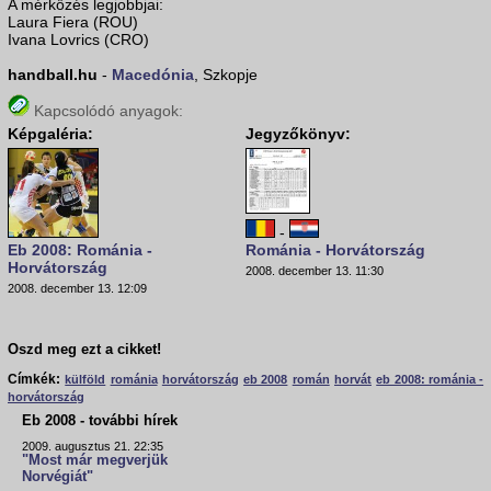
A mérkőzés legjobbjai:
Laura Fiera (ROU)
Ivana Lovrics (CRO)
handball.hu
-
Macedónia
, Szkopje
Kapcsolódó anyagok:
Képgaléria:
Jegyzőkönyv:
-
Eb 2008: Románia -
Románia - Horvátország
Horvátország
2008. december 13. 11:30
2008. december 13. 12:09
Oszd meg ezt a cikket!
Címkék:
külföld
románia
horvátország
eb 2008
román
horvát
eb 2008: románia -
horvátország
Eb 2008 - további hírek
2009. augusztus 21. 22:35
"Most már megverjük
Norvégiát"