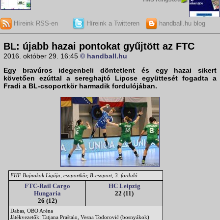
Híreink RSS-en
Híreink a Twitteren
handball.hu blog
BL: újabb hazai pontokat gyűjtött az FTC
2016. október 29. 16:45
© handball.hu
Egy bravúros idegenbeli döntetlent és egy hazai sikert
követően ezúttal a sereghajtó Lipcse együttesét fogadta a
Fradi a BL-csoportkör harmadik fordulójában.
EHF Bajnokok Ligája, csoportkör, B-csoport, 3. forduló
FTC-Rail Cargo
HC Leipzig
Hungaria
22 (11)
26 (12)
Dabas, OBO Aréna
Játékvezetők: Tatjana Praštalo, Vesna Todorović (bosnyákok)