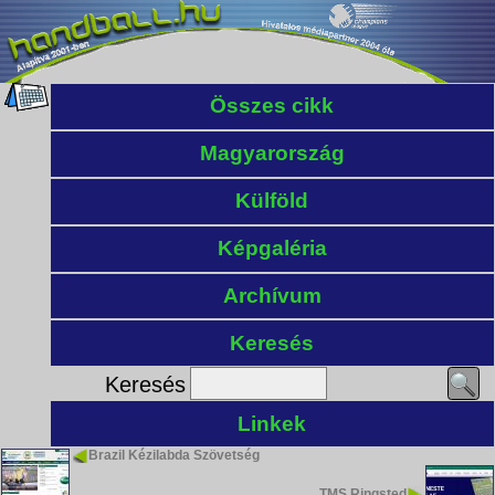
Összes cikk
Magyarország
Külföld
Képgaléria
Archívum
Keresés
Keresés
Linkek
Brazil Kézilabda Szövetség
TMS Ringsted