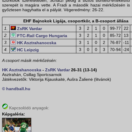
szurkolók szeretetében, Schatzl pedig a biztos büntető-értékesítő
szerepét is magára vette. A Fradi a második hazai mérkőzésén is
győztesen hagyhatta el a pályát. Végeredmény: 26-22.
EHF Bajnokok Ligája, csoportkör, a B-csoport állása
1.
3
2
1
0
99-77
22
ZsRK Vardar
2.
3
2
1
0
85-72
13
FTC-Rail Cargo Hungaria
3.
3
1
0
2
76-87
-11
HK Asztrahanocska
4.
3
0
0
3
70-94
-24
HC Leipzig
A csoport másik mérkőzésén:
HK Asztrahanocska
-
ZsRK Vardar
26-31 (13-14)
Asztrahán, Csillag Sportcsarnok
Játékvezetők: Viktorija Kijauskaitė, Aušra Žalienė (litvánok)
© handball.hu
Kapcsolódó anyagok:
Képgaléria: