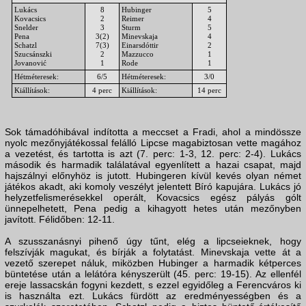
Lukács
8
Hubinger
5
Kovacsics
2
Reimer
4
Snelder
3
Sturm
5
Pena
3(2)
Minevskaja
4
Schatzl
7(3)
Einarsdóttir
2
Szucsánszki
2
Mazzucco
1
Jovanović
1
Rode
1
Hétméteresek:
6/5
Hétméteresek:
3/0
Kiállítások:
4 perc
Kiállítások:
14 perc
Sok támadóhibával indította a meccset a Fradi, ahol a mindössze
nyolc mezőnyjátékossal felálló Lipcse magabiztosan vette magához
a vezetést, és tartotta is azt (7. perc: 1-3, 12. perc: 2-4). Lukács
második és harmadik találatával egyenlített a hazai csapat, majd
hajszálnyi előnyhöz is jutott. Hubingeren kívül kevés olyan német
játékos akadt, aki komoly veszélyt jelentett Bíró kapujára. Lukács jó
helyzetfelismerésekkel operált, Kovacsics egész pályás gólt
ünnepelhetett, Pena pedig a kihagyott hetes után mezőnyben
javított. Félidőben: 12-11.
A szusszanásnyi pihenő úgy tűnt, elég a lipcseieknek, hogy
felszívják magukat, és bírják a folytatást. Minevskaja vette át a
vezető szerepet náluk, miközben Hubinger a harmadik kétperces
büntetése után a lelátóra kényszerült (45. perc: 19-15). Az ellenfél
ereje lassacskán fogyni kezdett, s ezzel egyidőleg a Ferencváros ki
is használta ezt. Lukács fürdött az eredményességben és a