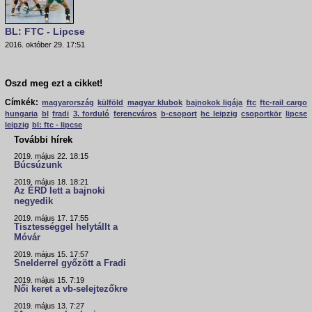
BL: FTC - Lipcse
2016. október 29. 17:51
Oszd meg ezt a cikket!
Címkék:
magyarország
külföld
magyar klubok
bajnokok ligája
ftc
ftc-rail cargo
hungaria
bl
fradi
3. forduló
ferencváros
b-csoport
hc leipzig
csoportkör
lipcse
leipzig
bl: ftc - lipcse
További hírek
2019. május 22. 18:15
Búcsúzunk
2019. május 18. 18:21
Az ÉRD lett a bajnoki
negyedik
2019. május 17. 17:55
Tisztességgel helytállt a
Móvár
2019. május 15. 17:57
Snelderrel győzött a Fradi
2019. május 15. 7:19
Női keret a vb-selejtezőkre
2019. május 13. 7:27