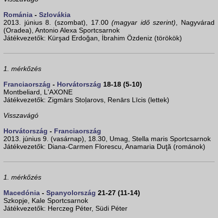
Románia
-
Szlovákia
2013. június 8. (szombat), 17.00
(magyar idő szerint)
, Nagyvárad
(Oradea), Antonio Alexa Sportcsarnok
Játékvezetők: Kürşad Erdoğan, İbrahim Özdeniz (törökök)
1. mérkőzés
Franciaország
-
Horvátország
18-18 (5-10)
Montbeliard, L'AXONE
Játékvezetők: Zigmārs Stoļarovs, Renārs Līcis (lettek)
Visszavágó
Horvátország
-
Franciaország
2013. június 9. (vasárnap), 18.30, Umag, Stella maris Sportcsarnok
Játékvezetők: Diana-Carmen Florescu, Anamaria Duţă (románok)
1. mérkőzés
Macedónia
-
Spanyolország
21-27 (11-14)
Szkopje, Kale Sportcsarnok
Játékvezetők: Herczeg Péter, Südi Péter