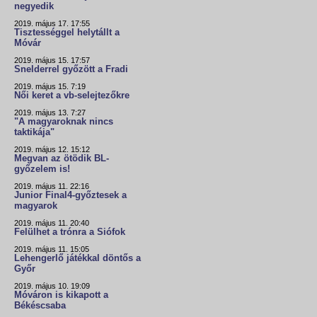
negyedik
2019. május 17. 17:55
Tisztességgel helytállt a
Móvár
2019. május 15. 17:57
Snelderrel győzött a Fradi
2019. május 15. 7:19
Női keret a vb-selejtezőkre
2019. május 13. 7:27
"A magyaroknak nincs
taktikája"
2019. május 12. 15:12
Megvan az ötödik BL-
győzelem is!
2019. május 11. 22:16
Junior Final4-győztesek a
magyarok
2019. május 11. 20:40
Felülhet a trónra a Siófok
2019. május 11. 15:05
Lehengerlő játékkal döntős a
Győr
2019. május 10. 19:09
Móváron is kikapott a
Békéscsaba