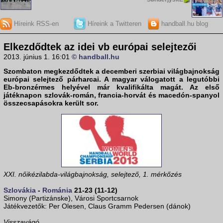
Híreink RSS-en
Híreink a Twitteren
handball.hu blog
Elkezdődtek az idei vb európai selejtezői
2013. június 1. 16:01
© handball.hu
Szombaton megkezdődtek a decemberi szerbiai világbajnokság
európai selejtező párharcai. A magyar válogatott a legutóbbi
Eb-bronzérmes helyével már kvalifikálta magát. Az első
játéknapon szlovák-román, francia-horvát és macedón-spanyol
összecsapásokra került sor.
XXI. nőikézilabda-világbajnokság, selejtező, 1. mérkőzés
Szlovákia
-
Románia
21-23 (11-12)
Simony (Partizánske), Városi Sportcsarnok
Játékvezetők: Per Olesen, Claus Gramm Pedersen (dánok)
Visszavágó