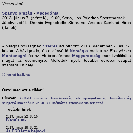
Visszavágó
Spanyolország
-
Macedónia
2013. június 7. (péntek), 19.00, Soria, Los Pajaritos Sportcsarnok
Játékvezetők: Dennis Engkebølle Stenrand, Anders Kærlund Birch
(dánok)
A világbajnokságnak
Szerbia
ad otthont 2013. december 7. és 22.
között. A házigazda, és a címvédő
Norvégia
mellett az Eb-győztes
Montenegró
és az Eb-bronzérmes
Magyarország
már kvalifikálta
magát az eseményre. Mellettük nyolc további európai csapat
számára jut hely.
© handball.hu
Oszd meg ezt a cikket!
Címkék:
külföld
románia
franciaország
vb
spanyolország
horvátország
selejtező
macedónia
vb 2013
1. mérkőzés
szlovákia
vb-selejtező
További hírek
2019. május 22. 18:15
Búcsúzunk
2019. május 18. 18:21
Az ÉRD lett a bajnoki