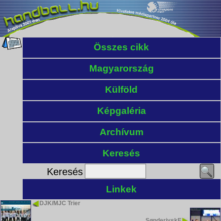
Összes cikk
Magyarország
Külföld
Képgaléria
Archívum
Keresés
Keresés
Linkek
DJK/MJC Trier
SønderjyskE