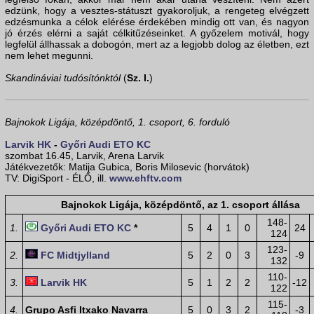
edzünk, hogy a vesztes-státuszt gyakoroljuk, a rengeteg elvégzett
edzésmunka a célok elérése érdekében mindig ott van, és nagyon
jó érzés elérni a saját célkitűzéseinket. A győzelem motivál, hogy
legfelül állhassak a dobogón, mert az a legjobb dolog az életben, ezt
nem lehet megunni.
Skandináviai tudósítónktól
(
Sz. I.
)
Bajnokok Ligája, középdöntő, 1. csoport, 6. forduló
Larvik HK
-
Győri Audi ETO KC
szombat 16.45, Larvik, Arena Larvik
Játékvezetők: Matija Gubica, Boris Milosevic (horvátok)
TV: DigiSport - ÉLŐ, ill.
www.ehftv.com
Bajnokok Ligája, középdöntő, az 1. csoport állása
148-
1.
Győri Audi ETO KC
*
5
4
1
0
24
124
123-
2.
FC Midtjylland
5
2
0
3
-9
132
110-
3.
Larvik HK
5
1
2
2
-12
122
115-
4.
Grupo Asfi Itxako Navarra
5
0
3
2
-3