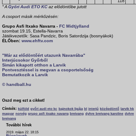
118
* A
Győri Audi ETO KC
az elődöntőbe jutott
A csoport másik mérkőzésén:
Grupo Asfi Itxako Navarra -
FC Midtjylland
szombat 19.15, Estella-Navarra
Játékvezetők: Sasa Pandzic, Boris Satordzija (bosnyákok)
ÉLŐben:
www.ehftv.com
"Már az elődöntőért utazunk Navarrába"
Interjúcsokor Győrből
Simán kikapott otthon a Larvik
Pontvesztéssel is megvan a csoportelsőség
Bemutatkozik a Larvik
© handball.hu
Oszd meg ezt a cikket!
Címkék:
külföld
győri audi eto kc
bajnokok ligája
bl
interjú
középdöntő
larvik hk
magyar
norvég
grupo asfi itxako navarra
breivang
dyhre breivang karoline
dyhre
breivang
További hírek
2019. május 22. 18:15