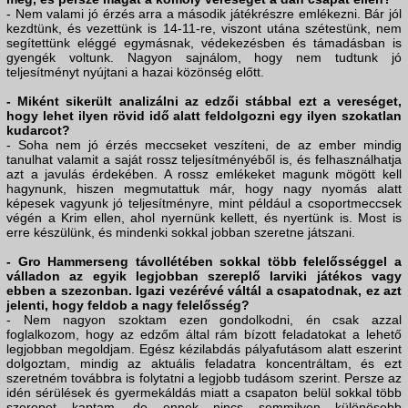
- Nem valami jó érzés arra a második játékrészre emlékezni. Bár jól
kezdtünk, és vezettünk is 14-11-re, viszont utána szétestünk, nem
segítettünk eléggé egymásnak, védekezésben és támadásban is
gyengék voltunk. Nagyon sajnálom, hogy nem tudtunk jó
teljesítményt nyújtani a hazai közönség előtt.
- Miként sikerült analizálni az edzői stábbal ezt a vereséget,
hogy lehet ilyen rövid idő alatt feldolgozni egy ilyen szokatlan
kudarcot?
- Soha nem jó érzés meccseket veszíteni, de az ember mindig
tanulhat valamit a saját rossz teljesítményéből is, és felhasználhatja
azt a javulás érdekében. A rossz emlékeket magunk mögött kell
hagynunk, hiszen megmutattuk már, hogy nagy nyomás alatt
képesek vagyunk jó teljesítményre, mint például a csoportmeccsek
végén a Krim ellen, ahol nyernünk kellett, és nyertünk is. Most is
erre készülünk, és mindenki sokkal jobban szeretne játszani.
- Gro Hammerseng távollétében sokkal több felelősséggel a
válladon az egyik legjobban szereplő larviki játékos vagy
ebben a szezonban. Igazi vezérévé váltál a csapatodnak, ez azt
jelenti, hogy feldob a nagy felelősség?
- Nem nagyon szoktam ezen gondolkodni, én csak azzal
foglalkozom, hogy az edzőm által rám bízott feladatokat a lehető
legjobban megoldjam. Egész kézilabdás pályafutásom alatt eszerint
dolgoztam, mindig az aktuális feladatra koncentráltam, és ezt
szeretném továbbra is folytatni a legjobb tudásom szerint. Persze az
idén sérülések és gyermekáldás miatt a csapaton belül sokkal több
szerepet kaptam, de ennek nincs semmilyen különösebb