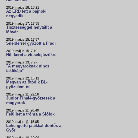
Búcsúzunk
2019. május 18. 18:21
Az ÉRD lett a bajnoki
negyedik
2019. május 17. 17:55
Tisztességgel helytállt a
Móvár
2019. május 15. 17:57
Snelderrel győzött a Fradi
2019. május 15. 7:19
Női keret a vb-selejtezőkre
2019. május 13. 7:27
"A magyaroknak nincs
taktikája"
2019. május 12. 15:12
Megvan az ötödik BL-
győzelem is!
2019. május 11. 22:16
Junior Final4-győztesek a
magyarok
2019. május 11. 20:40
Felülhet a trónra a Siófok
2019. május 11. 15:05
Lehengerlő játékkal döntős a
Győr
2019. május 10. 19:09