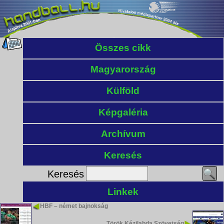
Összes cikk
Magyarország
Külföld
Képgaléria
Archívum
Keresés
Keresés
Linkek
HBF – német bajnokság
Török Kézilabda Szövetség