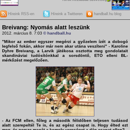
Híreink RSS-en
Híreink a Twitteren
handball.hu blog
Breivang: Nyomás alatt leszünk
2012. március 8. 7:03
© handball.hu
"Mikor az ember egyszer megérzi a győzelem ízét a dobogó
legfelső fokán, akkor már nem akar utána veszíteni" -
Karoline
Dyhre Breivang
, a
Larvik
játékosa osztotta meg gondolatait
skandináviai tudósítónkkal a sorsdöntő,
ETO
elleni
BL
-
mérkőzést megelőzően.
- Az FCM ellen, főleg a második félidőben teljesen tudásod
alatt szerepeltél Te is, és az egész csapat is. Hogy élted ezt
meg, és persze magát a komoly vereséget a dán csapat ellen?