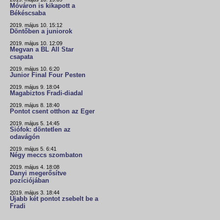
Móváron is kikapott a
Békéscsaba
2019. május 10. 15:12
Döntőben a juniorok
2019. május 10. 12:09
Megvan a BL All Star
csapata
2019. május 10. 6:20
Junior Final Four Pesten
2019. május 9. 18:04
Magabiztos Fradi-diadal
2019. május 8. 18:40
Pontot csent otthon az Eger
2019. május 5. 14:45
Siófok: döntetlen az
odavágón
2019. május 5. 6:41
Négy meccs szombaton
2019. május 4. 18:08
Danyi megerősítve
pozíciójában
2019. május 3. 18:44
Újabb két pontot zsebelt be a
Fradi