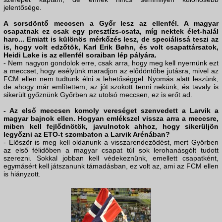
jelentősége.
A sorsdöntő meccsen a Győr lesz az ellenfél. A magyar
csapatnak ez csak egy presztízs-csata, míg nektek élet-halál
harc... Emiatt is különös mérkőzés lesz, de speciálissá teszi az
is, hogy volt edzőtök, Karl Erik Bøhn, és volt csapattársatok,
Heidi Løke is az ellenfél soraiban lép pályára.
- Nem nagyon gondolok erre, csak arra, hogy meg kell nyernünk ezt
a meccset, hogy esélyünk maradjon az elődöntőbe jutásra, mivel az
FCM ellen nem tudtunk élni a lehetőséggel. Nyomás alatt leszünk,
de ahogy már említettem, az jót szokott tenni nekünk, és tavaly is
sikerült győznünk Győrben az utolsó meccsen, ez is erőt ad.
- Az első meccsen komoly vereséget szenvedett a Larvik a
magyar bajnok ellen. Hogyan emlékszel vissza arra a meccsre,
miben kell fejlődnötök, javulnotok ahhoz, hogy sikerüljön
legyőzni az ETO-t szombaton a Larvik Arénában?
- Először is meg kell oldanunk a visszarendeződést, mert Győrben
az első félidőben a magyar csapat túl sok lerohanásgólt tudott
szerezni. Sokkal jobban kell védekeznünk, emellett csapatként,
egymásért kell játszanunk támadásban, ez volt az, ami az FCM ellen
is hiányzott.