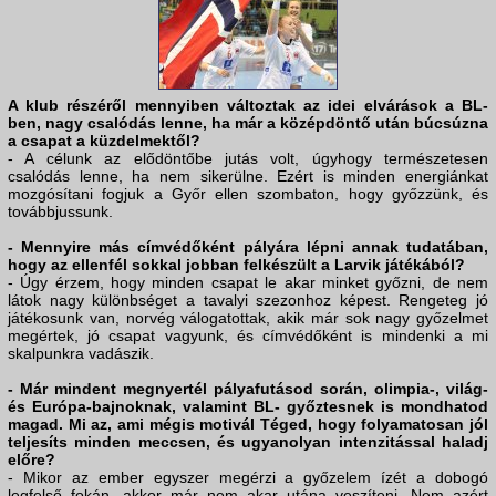
A klub részéről mennyiben változtak az idei elvárások a BL-
ben, nagy csalódás lenne, ha már a középdöntő után búcsúzna
a csapat a küzdelmektől?
- A célunk az elődöntőbe jutás volt, úgyhogy természetesen
csalódás lenne, ha nem sikerülne. Ezért is minden energiánkat
mozgósítani fogjuk a Győr ellen szombaton, hogy győzzünk, és
továbbjussunk.
- Mennyire más címvédőként pályára lépni annak tudatában,
hogy az ellenfél sokkal jobban felkészült a Larvik játékából?
- Úgy érzem, hogy minden csapat le akar minket győzni, de nem
látok nagy különbséget a tavalyi szezonhoz képest. Rengeteg jó
játékosunk van, norvég válogatottak, akik már sok nagy győzelmet
megértek, jó csapat vagyunk, és címvédőként is mindenki a mi
skalpunkra vadászik.
- Már mindent megnyertél pályafutásod során, olimpia-, világ-
és Európa-bajnoknak, valamint BL- győztesnek is mondhatod
magad. Mi az, ami mégis motivál Téged, hogy folyamatosan jól
teljesíts minden meccsen, és ugyanolyan intenzitással haladj
előre?
- Mikor az ember egyszer megérzi a győzelem ízét a dobogó
legfelső fokán, akkor már nem akar utána veszíteni. Nem azért