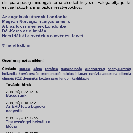
olimpiára pedig mindegyik torna első két helyezett válogatottja jut ki,
és csatlakozik a már biztos résztvevőkhöz.
Az angolaiak utaznak Londonba
Megvan Norvégia hiányzó címe is
A brazilok is mennek Londonba
Dél-Korea az olimpián
Nem írták át a svédek a címvédési tervet
© handball.hu
Oszd meg ezt a cikket!
Címkék:
külföld
dánia
románia
franciaország
oroszország
spanyolország
hollandia
horvátország
montenegró
selejtező
japán
tunézia
argentína
olimpia
olimpia 2012
dominikai köztársaság
london
kvalifikáció
További hírek
2019. május 22. 18:15
Búcsúzunk
2019. május 18. 18:21
Az ÉRD lett a bajnoki
negyedik
2019. május 17. 17:55
Tisztességgel helytállt a
Móvár