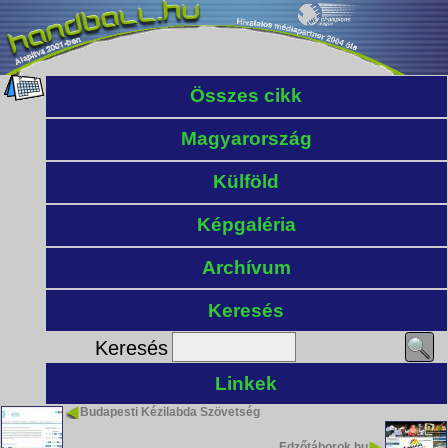
Összes cikk
Magyarország
Külföld
Képgaléria
Archívum
Keresés
Keresés
Linkek
Budapesti Kézilabda Szövetség
Edzőtáborok.hu