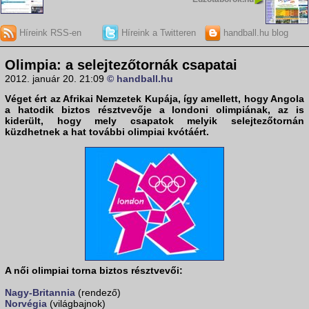
Híreink RSS-en
Híreink a Twitteren
handball.hu blog
Olimpia: a selejtezőtornák csapatai
2012. január 20. 21:09
© handball.hu
Véget ért az Afrikai Nemzetek Kupája, így amellett, hogy Angola
a hatodik biztos résztvevője a
londoni olimpiának
, az is
kiderült, hogy mely csapatok melyik selejtezőtornán
küzdhetnek a hat további olimpiai kvótáért.
A női olimpiai torna biztos résztvevői:
Nagy-Britannia
(rendező)
Norvégia
(világbajnok)