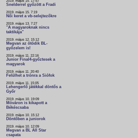
2019. május 15. 17:57
Snelderrel győzött a Fradi
2019. május 15. 7:19
Női keret a vb-selejtezőkre
2019. május 13. 7:27
"A magyaroknak nincs
taktikája"
2019. május 12. 15:12
Megvan az ötödik BL-
győzelem is!
2019. május 11. 22:16
Junior Final4-győztesek a
magyarok
2019. május 11. 20:40
Felülhet a trónra a Siófok
2019. május 11. 15:05
Lehengerlő játékkal döntős a
Győr
2019. május 10. 19:09
Móváron is kikapott a
Békéscsaba
2019. május 10. 15:12
Döntőben a juniorok
2019. május 10. 12:09
Megvan a BL All Star
csapata