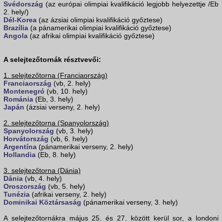
Svédország
(az európai olimpiai kvalifikáció legjobb helyezettje /Eb
2. hely/)
Dél-Korea
(az ázsiai olimpiai kvalifikáció győztese)
Brazília
(a pánamerikai olimpiai kvalifikáció győztese)
Angola
(az afrikai olimpiai kvalifikáció győztese)
A selejtezőtornák résztvevői:
1. selejtezőtorna (Franciaország)
Franciaország
(vb, 2. hely)
Montenegró
(vb, 10. hely)
Románia
(Eb, 3. hely)
Japán
(ázsiai verseny, 2. hely)
2. selejtezőtorna (Spanyolország)
Spanyolország
(vb, 3. hely)
Horvátország
(vb, 6. hely)
Argentína
(pánamerikai verseny, 2. hely)
Hollandia
(Eb, 8. hely)
3. selejtezőtorna (Dánia)
Dánia
(vb, 4. hely)
Oroszország
(vb, 5. hely)
Tunézia
(afrikai verseny, 2. hely)
Dominikai Köztársaság
(pánamerikai verseny, 3. hely)
A selejtezőtornákra május 25. és 27. között kerül sor, a londoni