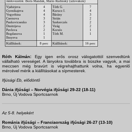
Játékvezetők: Boris Mandák, Mário Rudinský (szlovákok)
Vjahirjeva
4
Tóth G.
7
Gyenikajeva
4
Kurucz I.
4
Vegyehina
4
Bárány
3
Csernova
3
Sirián
2
Pankovicsenko
3
Szekerczés
2
Dmitrijeva
2
Virág
2
Pavlova
2
Korsós
1
Bogdanova
1
Tóth M.
1
Ihnyeva
1
Kiállítások:
8 perc
Kiállítások:
16 perc
Róth Kálmán:
Egy igen erős orosz válogatottól szenvedtünk
vállalható vereséget. A lányokra továbbra is büszke vagyok, a mai
meccsen még bravúrt is végrehajthattunk volna, ha egyenlő
mércével mérik a kiállításokat a sípmesterek.
Ifjúsági Eb, elődöntő
Dánia ifjúsági – Norvégia ifjúsági 29-22 (18-11)
Brno, Új Vodova Sportcsarnok
Az 5-8. helyekért
Románia ifjúsági – Franciaország ifjúsági 26-27 (13-10)
Brno, Új Vodova Sportcsarnok