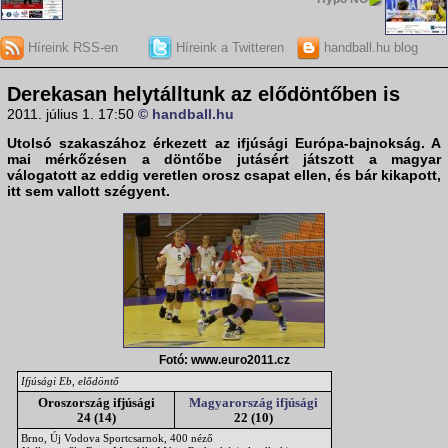
Híreink RSS-en
Híreink a Twitteren
handball.hu blog
Derekasan helytálltunk az elődöntőben is
2011. július 1. 17:50
© handball.hu
Utolsó szakaszához érkezett az
ifjúsági Európa-bajnokság
. A
mai mérkőzésen a döntőbe jutásért játszott a
magyar
válogatott
az eddig veretlen orosz csapat ellen, és bár kikapott,
itt sem vallott szégyent.
Fotó: www.euro2011.cz
Ifjúsági Eb, elődöntő
Oroszország ifjúsági
Magyarország ifjúsági
24 (14)
22 (10)
Brno, Új Vodova Sportcsarnok, 400 néző