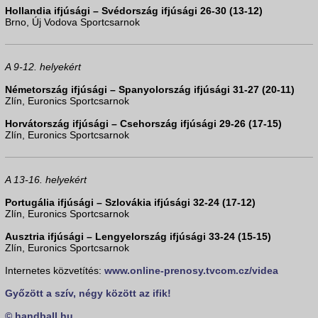
Hollandia ifjúsági – Svédország ifjúsági 26-30 (13-12)
Brno, Új Vodova Sportcsarnok
A 9-12. helyekért
Németország ifjúsági – Spanyolország ifjúsági 31-27 (20-11)
Zlín, Euronics Sportcsarnok
Horvátország ifjúsági – Csehország ifjúsági 29-26 (17-15)
Zlín, Euronics Sportcsarnok
A 13-16. helyekért
Portugália ifjúsági – Szlovákia ifjúsági 32-24 (17-12)
Zlín, Euronics Sportcsarnok
Ausztria ifjúsági – Lengyelország ifjúsági 33-24 (15-15)
Zlín, Euronics Sportcsarnok
Internetes közvetítés:
www.online-prenosy.tvcom.cz/videa
Győzött a szív, négy között az ifik!
© handball.hu