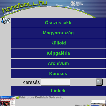
Összes cikk
Magyarország
Külföld
Képgaléria
Archívum
Keresés
Keresés
Linkek
Fehérorosz Kézilabda Szövetség
Hypo NÖ