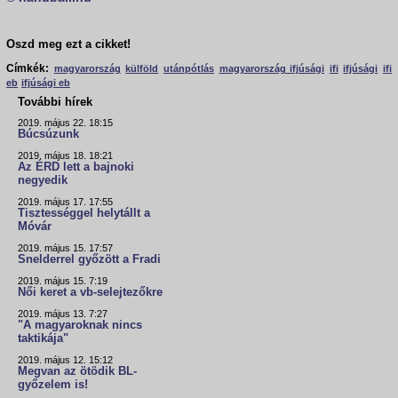
Oszd meg ezt a cikket!
Címkék:
magyarország
külföld
utánpótlás
magyarország ifjúsági
ifi
ifjúsági
ifi
eb
ifjúsági eb
További hírek
2019. május 22. 18:15
Búcsúzunk
2019. május 18. 18:21
Az ÉRD lett a bajnoki
negyedik
2019. május 17. 17:55
Tisztességgel helytállt a
Móvár
2019. május 15. 17:57
Snelderrel győzött a Fradi
2019. május 15. 7:19
Női keret a vb-selejtezőkre
2019. május 13. 7:27
"A magyaroknak nincs
taktikája"
2019. május 12. 15:12
Megvan az ötödik BL-
győzelem is!